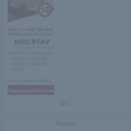
Naomy