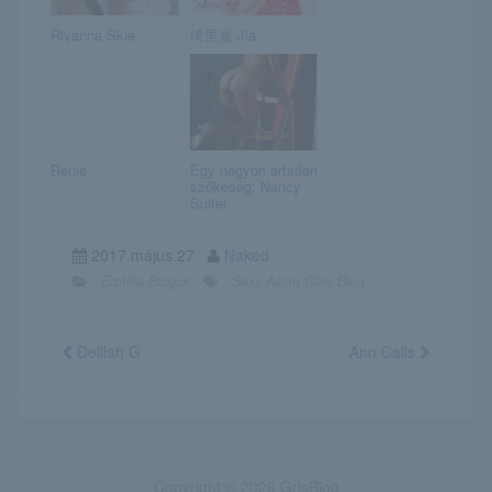
Riyanna Skie
绮里嘉 Jia
Renie
Egy nagyon ártatlan
szőkeség: Nancy
Suiter
2017.május.27
Naked
Erotika Blogok
Sexy Asian Girls Blog
Delilah G
Ann Calis
Copyright © 2026 GrlsBlog