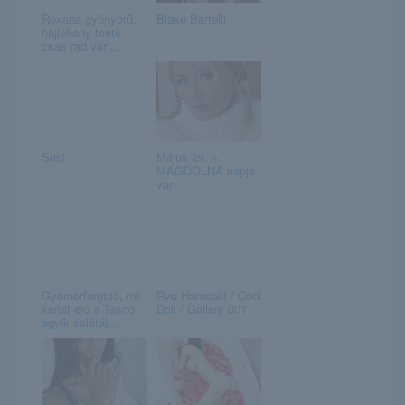
Roxána gyönyörű,
Blake Bartelli
hajlékony teste
csak rád vár!...
Susi
Május 29. –
MAGDOLNA napja
van
Gyomorforgató, mi
Ryo Harusaki / Cool
került elő a Tesco
Doll / Gallery 001
egyik salátáj...