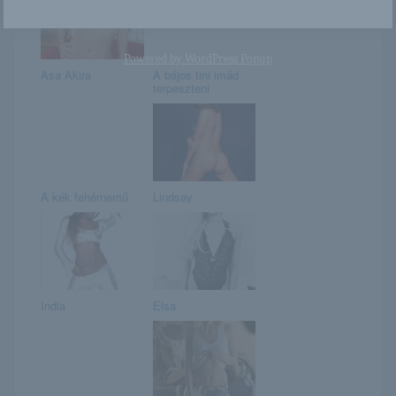
Powered by
WordPress Popup
Asa Akira
A bájos tini imád
terpeszteni
A kék fehérnemű
Lindsay
India
Elsa