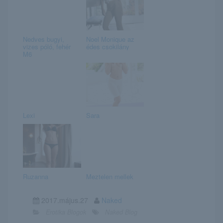
Nedves bugyi,
Noel Monique az
vizes póló, fehér
édes csokilány
M6
Lexi
Sara
Ruzanna
Meztelen mellek
2017.május.27
Naked
Erotika Blogok
Naked Blog