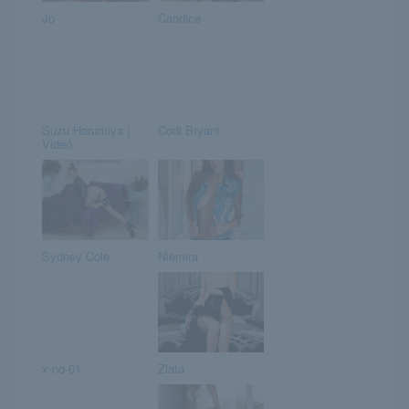
Jo
Candice
Suzu Harumiya |
Codi Bryant
Videó
Sydney Cole
Niemira
x-no-01
Zlata