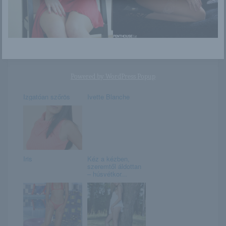
Susann
Stella P
Powered by
WordPress Popup
Izgatóan szőrös
Ivette Blanche
Iris
Kéz a kézben,
szeremtől áldottan
– húsvétkor...