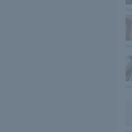
Tori
Clo
Lin
Ken