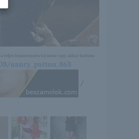
a teljes képsorozatra kíváncsi vagy, akkor kattints
/03/nancy_patton_863
/