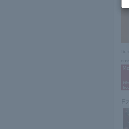
Itt 
erre 
Ez