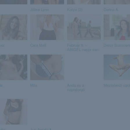
Jillisa Lynn
Katya (2)
Darina A
ver
Cara Mell
Február 9. –
Daisy Summer
ABIGÉL napja van
da
Mila
Anda és a
Meztelenül ugrál
napraforgó
dra
Jun Amaki &