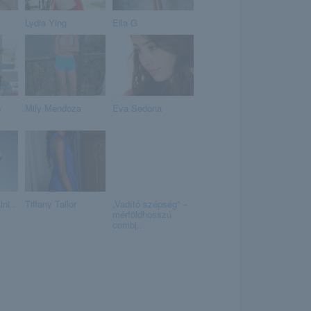
Lydia Ying
Ella G
s
Mily Mendoza
Eva Sedona
ni..
Tiffany Tailor
„Vadító szépség” –
mérföldhosszú
combj...