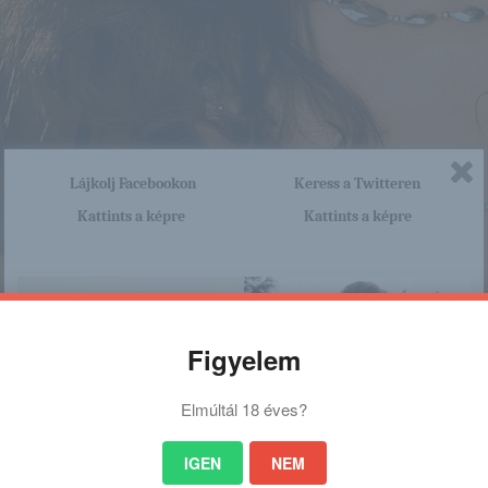
Lájkolj Facebookon
Keress a Twitteren
Kattints a képre
Kattints a képre
Figyelem
Elmúltál 18 éves?
IGEN
NEM