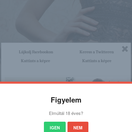
Lájkolj Facebookon
Keress a Twitteren
Kattints a képre
Kattints a képre
Figyelem
Elmúltál 18 éves?
IGEN
NEM