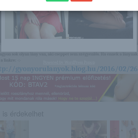
nagyon sok olyan lány van, aki cseppet sem szégyenlős. Ha ennek a lánynak 
a linkre: -:-
Powered by
WordPress Popup
tp://gyonyorulanyok.blog.hu/2016/02/26/l
 is érdekelhet