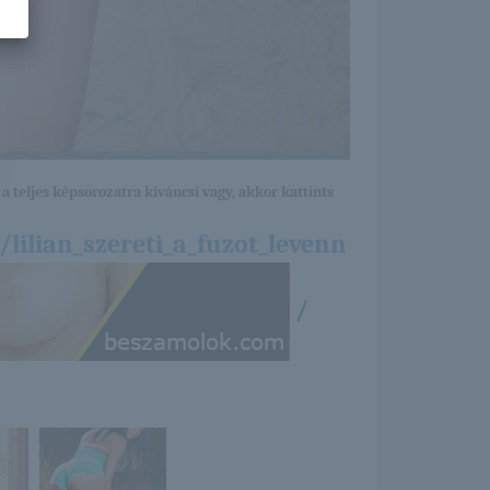
a teljes képsorozatra kíváncsi vagy, akkor kattints
ilian_szereti_a_fuzot_levenn
/