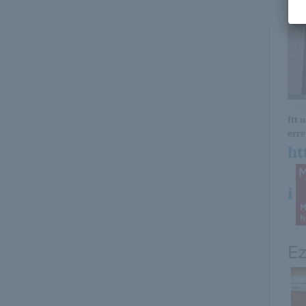
Itt 
erre 
ht
i
Ez