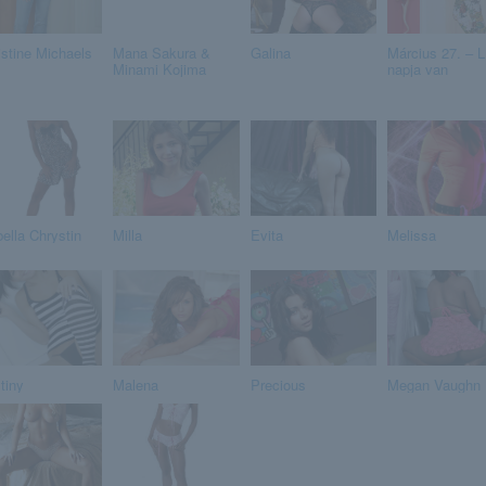
istine Michaels
Mana Sakura &
Galina
Március 27. – 
Minami Kojima
napja van
bella Chrystin
Milla
Evita
Melissa
tiny
Malena
Precious
Megan Vaughn