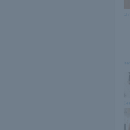
Chr
Isa
Des