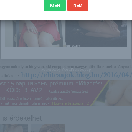
IGEN
NEM
nagyon sok olyan lány van, aki cseppet sem szégyenlős. Ha ennek a lánynak 
Powered by
WordPress Popup
http://elitcsajok.blog.hu/2016/0
a linkre: -:-
 is érdekelhet