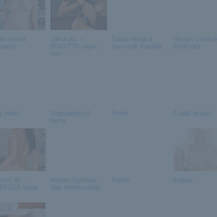
bb szőrös
Július 23. –
Cappy letépi a
Hosszú combok
ogatás
BRIGITTA napja
harisnyát magáról
érzékiség
van
y Heart
Vágygerjesztő
Sherri
A jobb jegyért
barna
cius 26. –
Megan izgalmas,
Katika
Angela
ISSZA napja
lágy domborulatai