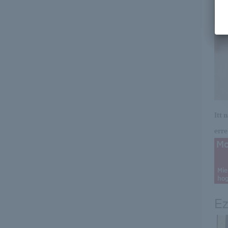
Itt 
erre 
Ez