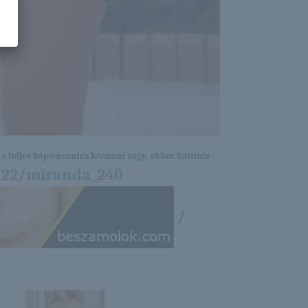
a teljes képsorozatra kíváncsi vagy, akkor kattints
4/22/miranda_240
/