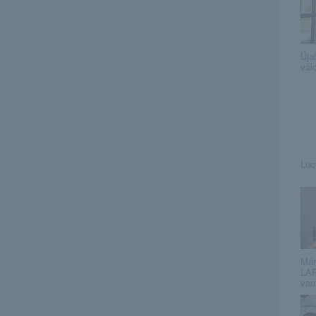
Úja
vál
Luc
Már
LAR
van