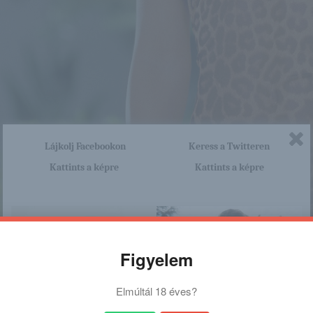
Lájkolj Facebookon
Keress a Twitteren
Kattints a képre
Kattints a képre
Figyelem
Elmúltál 18 éves?