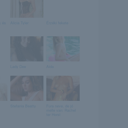
 és
Alicia Tyler
Érzéki fekete
Lady Dee
Aida
Stefania Beatty
Fura neve, de jó
melle van: Rachel
ter Horst