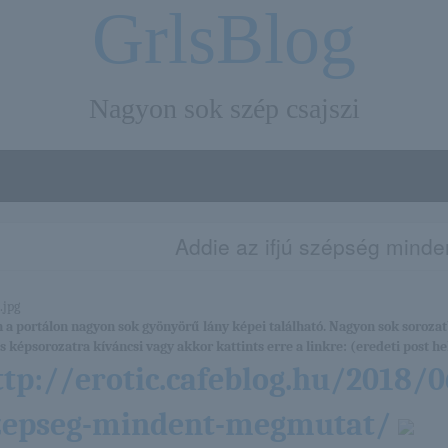
GrlsBlog
Nagyon sok szép csajszi
Addie az ifjú szépség mind
 a portálon nagyon sok gyönyörű lány képei található. Nagyon sok sorozat
es képsorozatra kíváncsi vagy akkor kattints erre a linkre: (eredeti post hel
ttp://erotic.cafeblog.hu/2018/0
zepseg-mindent-megmutat/