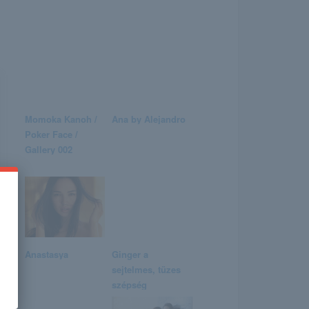
Momoka Kanoh /
Ana by Alejandro
Poker Face /
Gallery 002
m
Anastasya
Ginger a
sejtelmes, tüzes
szépség