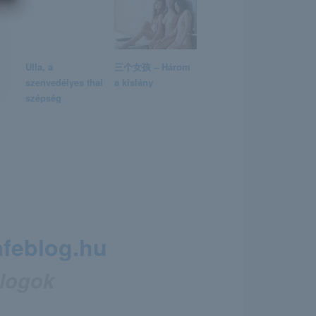
Ulla, a
三个女孩 – Három
szenvedélyes thai
a kislány
szépség
afeblog.hu
Blogok