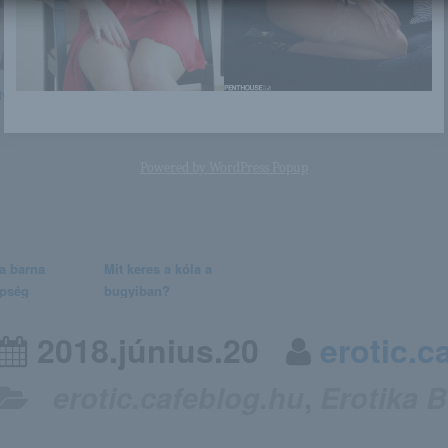
ty
Jeff Milton
Libby
Marica Hase
Powered by
WordPress Popup
a barna
Mit keres a kóla a
pség
bugyiban?
2018.június.20
erotic.c
erotic.cafeblog.hu
,
Erotika 