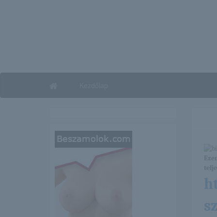
Kezdőlap
Ezen
telj
h
s