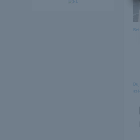
Bet
Buj
szé