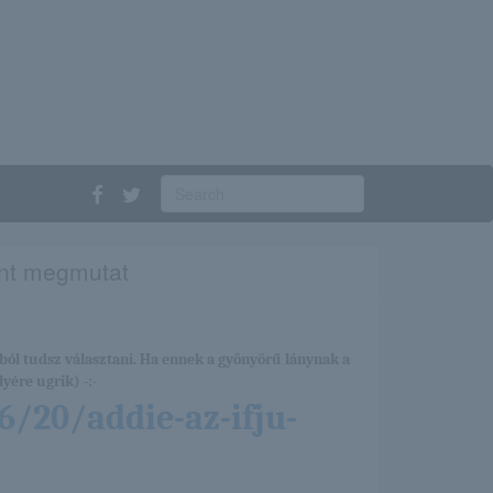
ent megmutat
ból tudsz választani. Ha ennek a gyönyörű lánynak a
yére ugrik) -:-
6/20/addie-az-ifju-