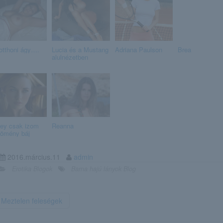
otthoni ágy….
Lucia és a Mustang
Adriana Paulson
Brea
alulnézetben
ley csak izom
Reanna
tömény báj
2016.március.11
admin
Erotika Blogok
Barna hajú lányok Blog
Meztelen feleségek