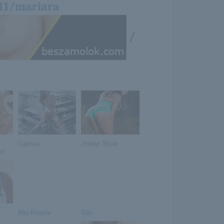
/11/mariara
/
Caprice
Jordan Skye
an
Mia Khalifa
Sisi