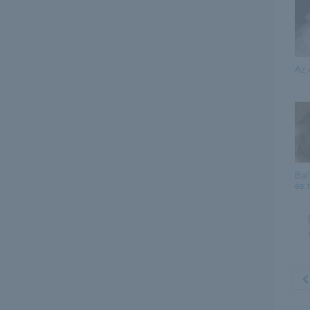
Az 
Bai
és 