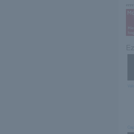
erre 
Ez
Vál
Cap