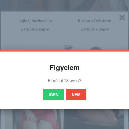
Lájkolj Facebookon
Keress a Twitteren
Kattints a képre
Kattints a képre
Figyelem
Elmúltál 18 éves?
IGEN
NEM
nagyon sok olyan lány van, aki cseppet sem szégyenlős. Ha ennek a lánynak 