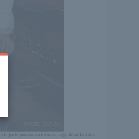
a teljes képsorozatra kíváncsi vagy, akkor kattints