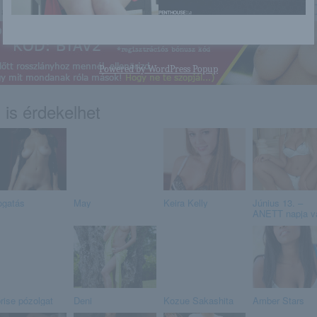
http://browhair.blog.hu/2016/03
a linkre: -:-
Powered by
WordPress Popup
 is érdekelhet
ogatás
May
Keira Kelly
Június 13. –
ANETT napja v
rise pózolgat
Deni
Kozue Sakashita
Amber Stars