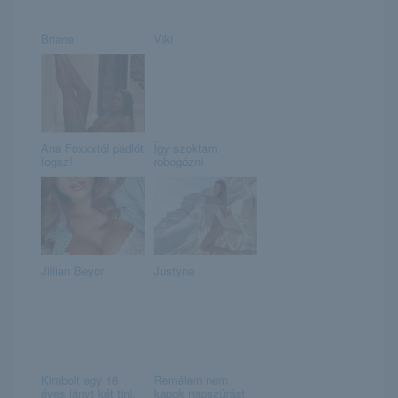
Briana
Viki
Ana Foxxxtól padlót
Így szoktam
fogsz!
robogózni
Jillian Beyor
Justyna
Kirabolt egy 16
Remélem nem
éves lányt két tini.
kapok napszúrást