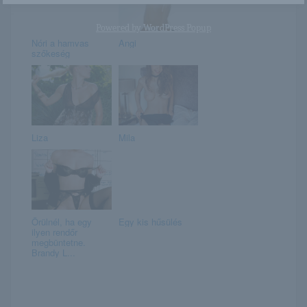
Powered by
WordPress Popup
Nóri a hamvas
Angi
szőkeség
Liza
Mila
Örülnél, ha egy
Egy kis hűsülés
ilyen rendőr
megbüntetne.
Brandy L...