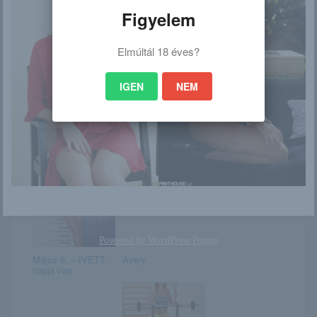
Figyelem
Elmúltál 18 éves?
Február 22. –
Sade
MARGIT napja van
IGEN
NEM
Olesya
Chloe D
Powered by
WordPress Popup
Május 6. – IVETT
Avery
napja van