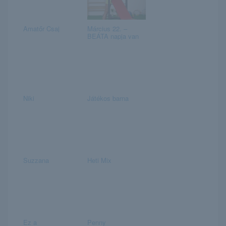
Amatőr Csaj
Március 22. –
BEÁTA napja van
Niki
Játékos barna
Suzzana
Heti Mix
Ez a
Penny