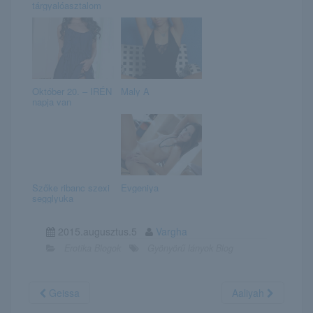
tárgyalóasztalom
Október 20. – IRÉN
Maly A
napja van
Szőke ribanc szexi
Evgeniya
segglyuka
2015.augusztus.5
Vargha
Erotika Blogok
Gyönyörű lányok Blog
Geissa
Aaliyah