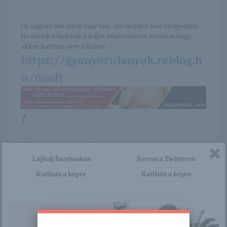
Itt nagyon sok olyan lány van, aki cseppet sem szégyenlős.
Ha ennek a lánynak a teljes képsorozatra kíváncsi vagy,
akkor kattints erre a linkre: -:-
https://gyonyorulanyok.reblog.h
u/madi
/
Ez is érdekelhet
Lájkolj Facebookon
Keress a Twitteren
Kattints a képre
Kattints a képre
Luna és Nancy
Nem kell nekem ez
forró csókjai
a bikini!