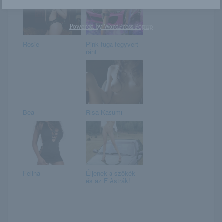
Powered by
WordPress Popup
Rosie
Pink fuga fegyvert
ránt
Bea
Risa Kasumi
Felina
Éljenek a szőkék
és az F Astrák!