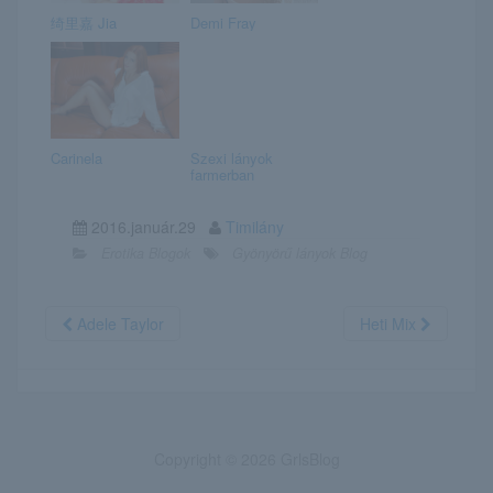
绮里嘉 Jia
Demi Fray
Carinela
Szexi lányok
farmerban
2016.január.29
Timilány
Erotika Blogok
Gyönyörű lányok Blog
Adele Taylor
Heti Mix
Copyright © 2026 GrlsBlog