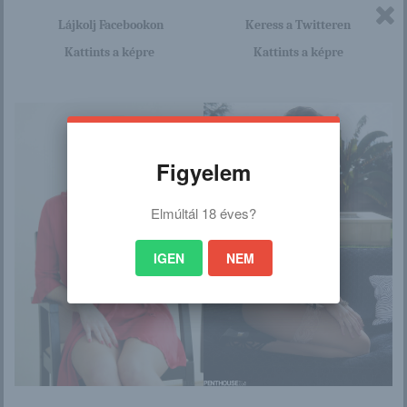
Lájkolj Facebookon
Keress a Twitteren
/
Kattints a képre
Kattints a képre
Ez is érdekelhet
Figyelem
Elmúltál 18 éves?
Ai Takeuchi
Rosie a rosszlány
IGEN
NEM
„Hülyeség” – durván
Irina őrülten szexi
kiakadtak az
víz alatti képei
emberek Meghan
Ma...