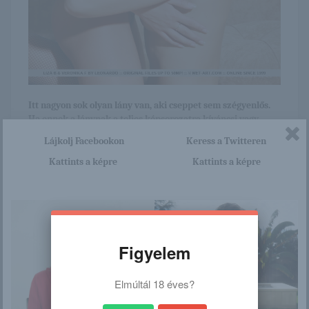
Itt nagyon sok olyan lány van, aki cseppet sem szégyenlős.
Ha ennek a lánynak a teljes képsorozatra kíváncsi vagy,
akkor kattints erre a linkre: -:-
Lájkolj Facebookon
Keress a Twitteren
http://bettiangyalai.blog.hu/201
Kattints a képre
Kattints a képre
5/12/31/liza_b_veronika_f
/
Figyelem
Ez is érdekelhet
Elmúltál 18 éves?