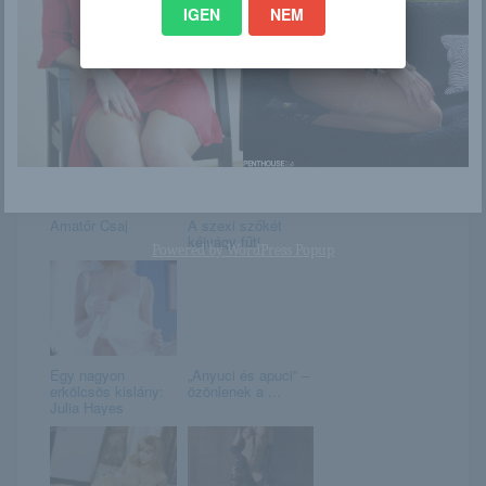
IGEN
NEM
Veronica LaVery
Francessca
DeMarco
Amatőr Csaj
A szexi szőkét
kéjvágy fűti
Powered by
WordPress Popup
Egy nagyon
„Anyuci és apuci” –
erkölcsös kislány:
özönlenek a ...
Julia Hayes