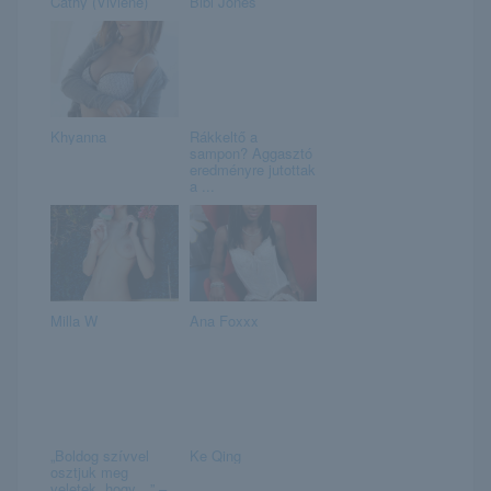
Cathy (Viviene)
Bibi Jones
Khyanna
Rákkeltő a
sampon? Aggasztó
eredményre jutottak
a ...
Milla W
Ana Foxxx
„Boldog szívvel
Ke Qing
osztjuk meg
veletek, hogy…” –