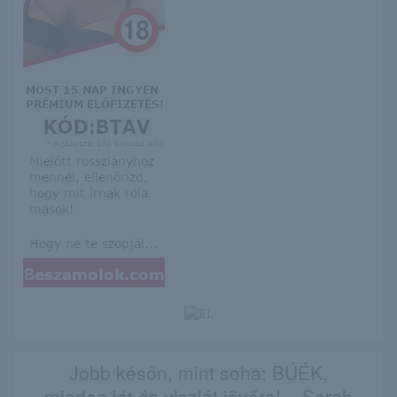
Jobb későn, mint soha: BÚÉK,
minden jót és viszlát jövőre! – Sarah