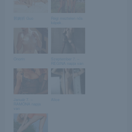
郭婉祈 Guo
Régi meztelen nős
képek..
Onorin
Szeptember 7. –
REGINA napja van
Január 7. –
Alice
RAMÓNA napja
van