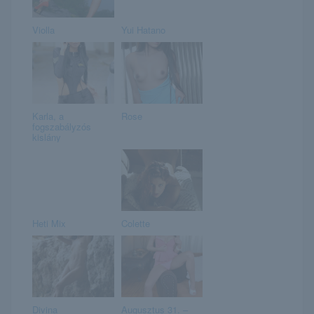
Violla
Yui Hatano
Karla, a
Rose
fogszabályzós
kislány
Heti Mix
Colette
Divina
Augusztus 31. –