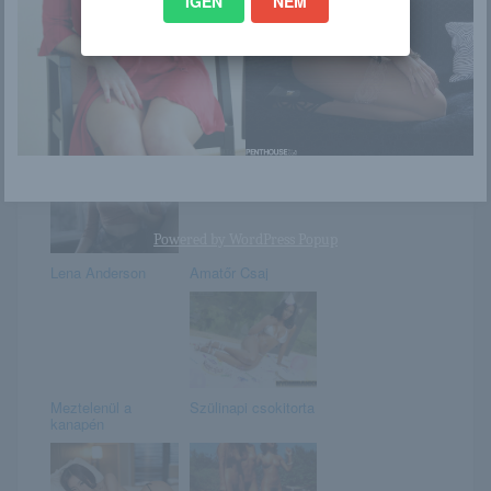
IGEN
NEM
Sophia Jade
Mii Kurii / First
Gravure / Gallery
002
Powered by
WordPress Popup
Lena Anderson
Amatőr Csaj
Meztelenül a
Szülinapi csokitorta
kanapén