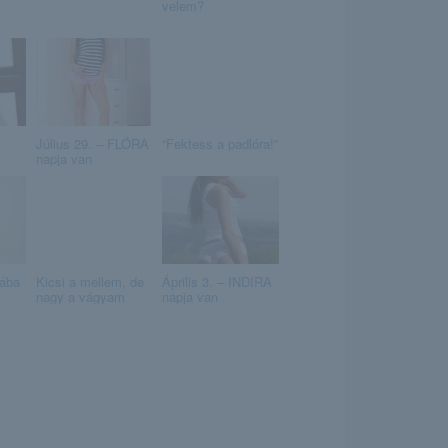
velem?
Július 29. – FLÓRA
“Fektess a padlóra!”
napja van
jába
Kicsi a mellem, de
Április 3. – INDIRA
nagy a vágyam
napja van