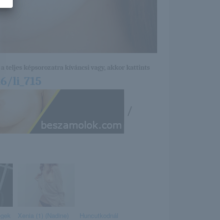
a teljes képsorozatra kíváncsi vagy, akkor kattints
6/li_715
/
égek
Xenia (1) (Nadine)
Huncutkodnál