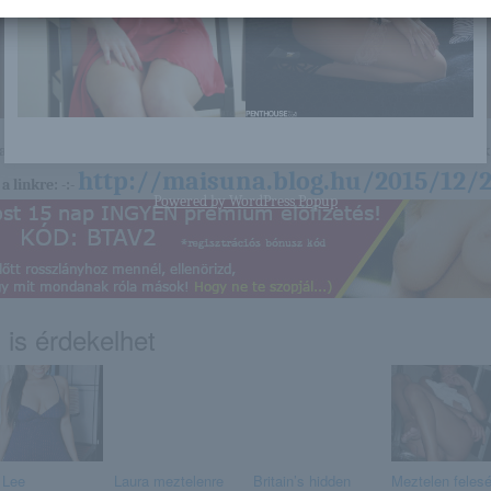
nagyon sok olyan lány van, aki cseppet sem szégyenlős. Ha ennek a lánynak 
http://maisuna.blog.hu/2015/12/2
a linkre: -:-
Powered by
WordPress Popup
 is érdekelhet
 Lee
Laura meztelenre
Britain’s hidden
Meztelen feles