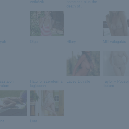
vetkőzik
homeless plus the
death of ...
iyah
Olga
Hilary
Milf válogatás
asztalon
Hátulról szeretem a
Lacey Duvalle
Taylor – Pocso
retem
legjobban
léptem
ina
Lora