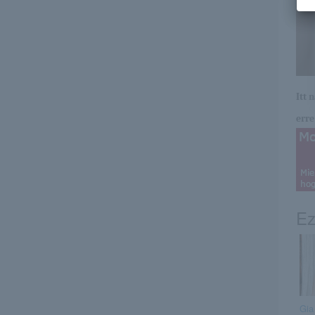
Itt 
erre 
Ez
Gia