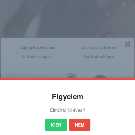
Lájkolj Facebookon
Keress a Twitteren
Kattints a képre
Kattints a képre
Figyelem
Elmúltál 18 éves?
IGEN
NEM