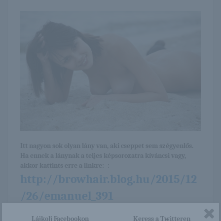
Itt nagyon sok olyan lány van, aki cseppet sem szégyenlős.
Ha ennek a lánynak a teljes képsorozatra kíváncsi vagy,
akkor kattints erre a linkre: -:-
http://browhair.blog.hu/2015/12
/26/emanuel_391
Lájkolj Facebookon
Keress a Twitteren