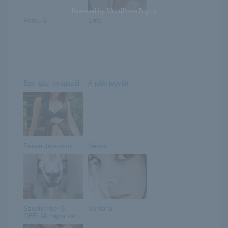
Powered by
WordPress Popup
Remu S.
Erna
Egy igazi virágszál
A jobb jegyért
Ranee Jareonkul
Nessa
Szeptember 5. –
Santana
OFÉLIA napja van