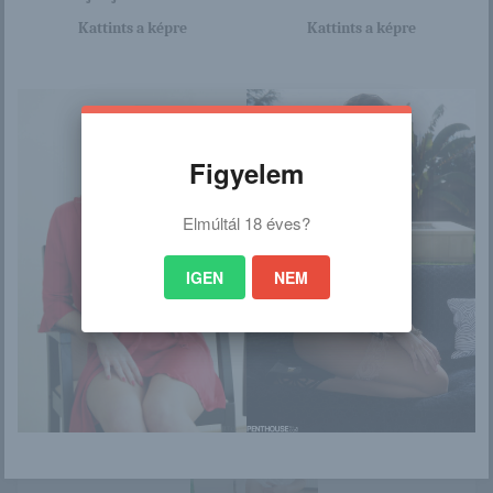
/
Kattints a képre
Kattints a képre
Ez is érdekelhet
Figyelem
Elmúltál 18 éves?
绮里嘉 Jia
Emily
IGEN
NEM
Katt Dylan
Misty Stone &
Alyssa Reece – 2.
ré...