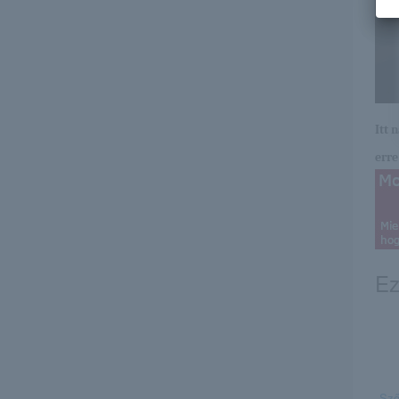
Itt 
erre 
Ez
Sző