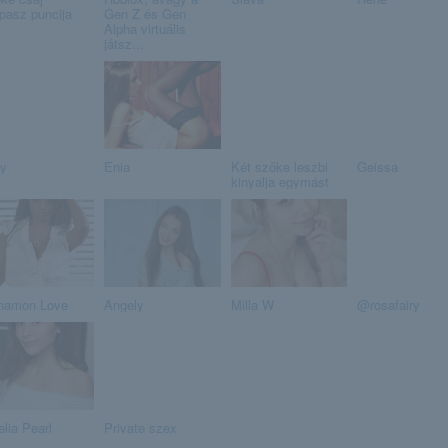
pasz puncija
Gen Z és Gen
Alpha virtuális
játsz...
y
Enia
Két szőke leszbi
Geissa
kinyalja egymást
namon Love
Angely
Milla W
@rosafairy
lia Pearl
Private szex