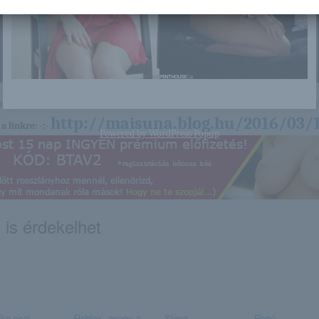
nagyon sok olyan lány van, aki cseppet sem szégyenlős. Ha ennek a lánynak 
http://maisuna.blog.hu/2016/03/1
a linkre: -:-
Powered by
WordPress Popup
 is érdekelhet
ke csaj
Roblox, avagy a
Slava
René