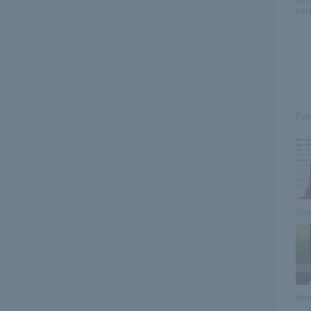
csu
Fox
Sin
Ame