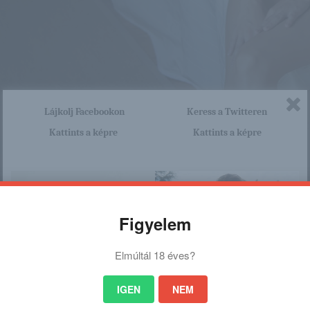
Lájkolj Facebookon
Keress a Twitteren
Kattints a képre
Kattints a képre
Figyelem
Elmúltál 18 éves?
IGEN
NEM