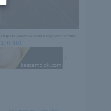
a teljes képsorozatra kíváncsi vagy, akkor kattints
2/li_801
/
Szőke ribanc szexi
Anomie Belle