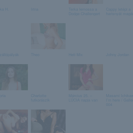
ika H.
Irina
Terka lemossa a
Cappy letépi a
Dodge Challengert
harisnyát magár
zállópályák
Theo
Heti Mix
Johny Jordan
oria
Charlotte
Március 25. –
Masami Ichikaw
futkorászik
LÚCIA napja van
I’m here / Galle
004