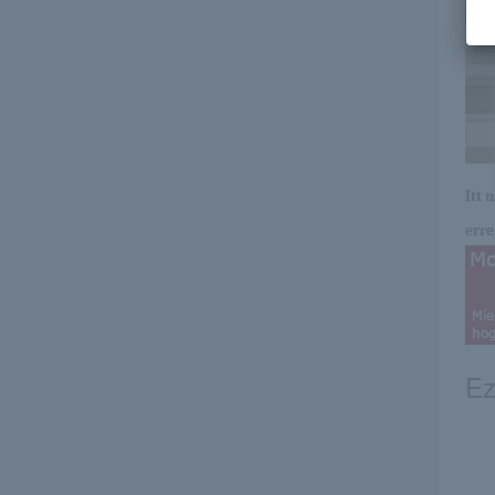
Itt 
erre 
Ez