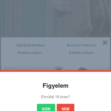
Lájkolj Facebookon
Keress a Twitteren
Kattints a képre
Kattints a képre
Figyelem
Elmúltál 18 éves?
IGEN
NEM