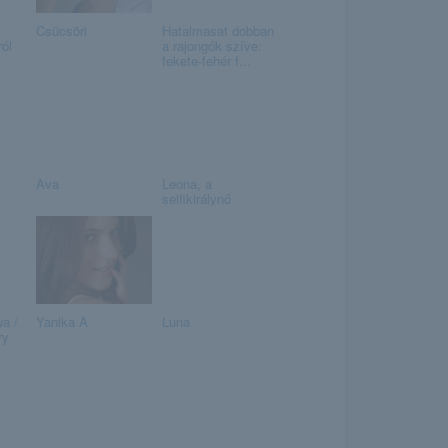
Csücsöri
Hatalmasat dobban
ól
a rajongók szíve:
fekete-fehér f...
Ava
Leona, a
selfikirálynő
a /
Yanika A
Luna
ry