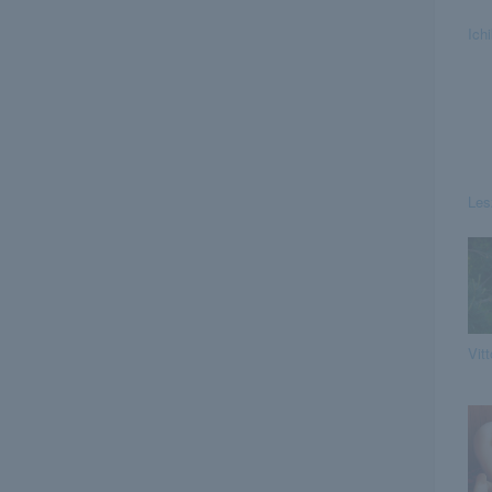
Ich
Les
Vitt