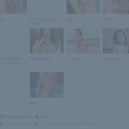
nie
Dögös erotikus
Nelya
Shirley
képek
ok óta 600 Ft
Ashleigh Rae
Suzanna
Evita Lima
t a benzinár – jó
a...
ka
Katie
2016.január.10
admin
Erotika Blogok
Az édes mama kívülről-belülről! Blog