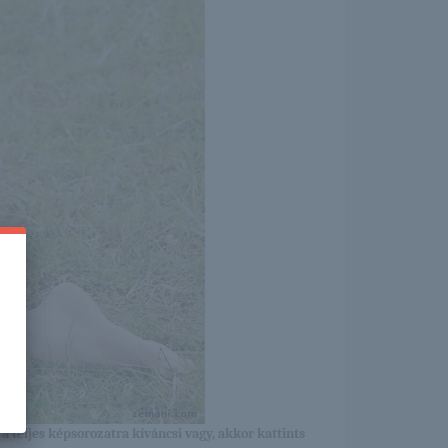
a teljes képsorozatra kíváncsi vagy, akkor kattints