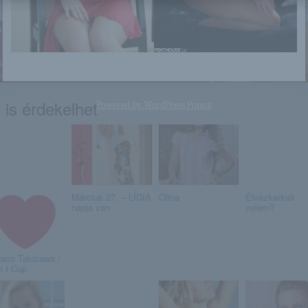
http://ajoedesanyadbelulrol.blog
a linkre: -:-
 is érdekelhet
Powered by
WordPress Popup
Március 27. – LÍDIA
Olina
Élvezkednél
napja van
velem?
ami Takizawa /
m I Cup