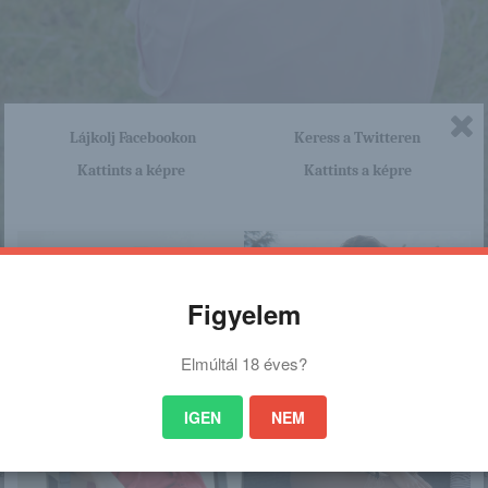
Lájkolj Facebookon
Keress a Twitteren
Kattints a képre
Kattints a képre
Figyelem
Elmúltál 18 éves?
IGEN
NEM
nagyon sok olyan lány van, aki cseppet sem szégyenlős. Ha ennek a lánynak 