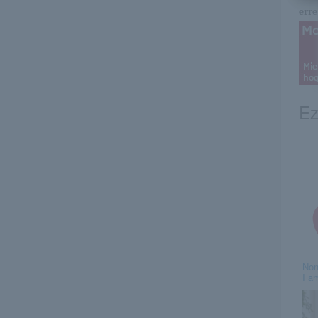
erre 
Ez
Non
I a