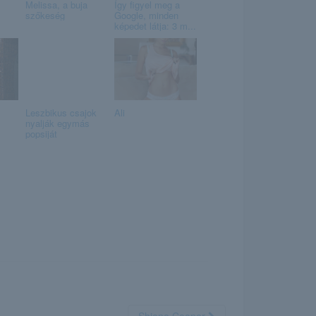
Melissa, a buja
Így figyel meg a
szőkeség
Google, minden
képedet látja: 3 m...
Leszbikus csajok
Ali
nyalják egymás
popsiját