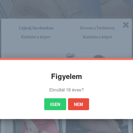
Lájkolj Facebookon
Keress a Twitteren
Kattints a képre
Kattints a képre
Figyelem
Elmúltál 18 éves?
IGEN
NEM
nagyon sok olyan lány van, aki cseppet sem szégyenlős. Ha ennek a lánynak 