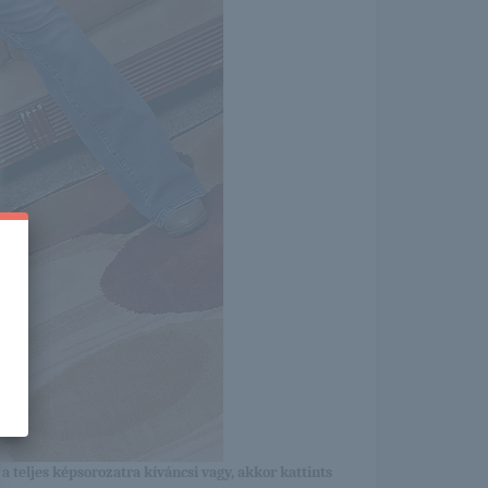
a teljes képsorozatra kíváncsi vagy, akkor kattints