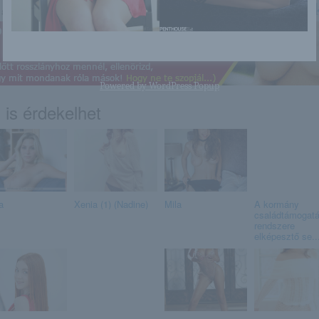
http://asian.blog.hu/2017/05/05/
a linkre: -:-
Powered by
WordPress Popup
 is érdekelhet
a
Xenia (1) (Nadine)
Mila
A kormány
családtámogatá
rendszere
elképesztő se..