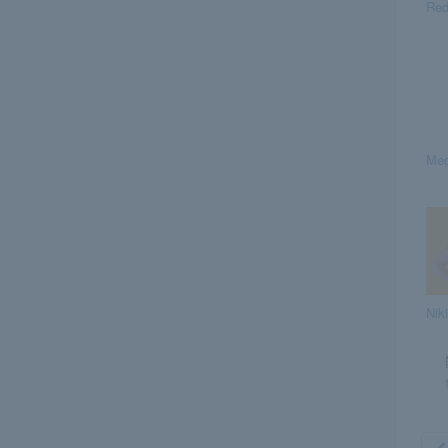
Red
Meg
Nik