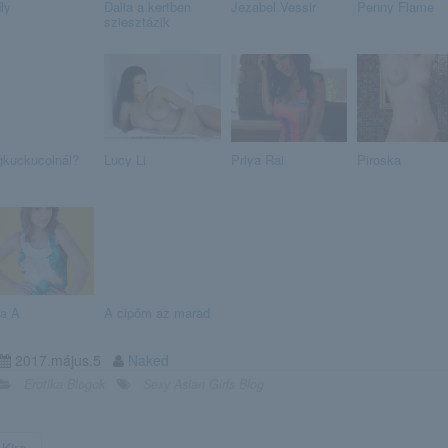
ly
Dalia a kertben
Jezabel Vessir
Penny Flame
sziesztázik
kuckucolnál?
Lucy Li
Priya Rai
Piroska
ia A
A cipőm az marad
2017.május.5
Naked
Erotika Blogok
Sexy Asian Girls Blog