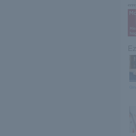
erre 
Ez
Gin