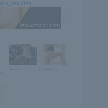
kita_zen_844
/
Georgina
Mia Malkova
si
.