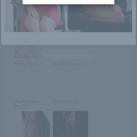
Dögös erotikus
Nola
képek
Powered by
WordPress Popup
Penny Flame
Jennifer Mackay
Megmossa a
Vörös amazon
punciját