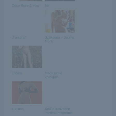
Coco Rose 2. rész
Ira
„Farsang”
Szőkeség – Sophie
Monk
Oldora
Mady szexi
vörösben
Luciana
Adél a kedvedért
mindent megmutat