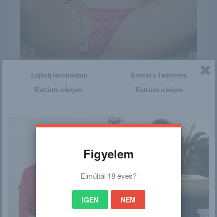
Itt nagyon sok olyan lány van, aki cseppet sem szégyenlős.
Lájkolj Facebookon
Keress a Twitteren
Ha ennek a lánynak a teljes képsorozatra kíváncsi vagy,
Kattints a képre
Kattints a képre
akkor kattints erre a linkre: -:-
http://gingergirls.blog.hu/2016/
03/02/kinsey_elizabeth_423
Figyelem
/
Elmúltál 18 éves?
Ez is érdekelhet
IGEN
NEM