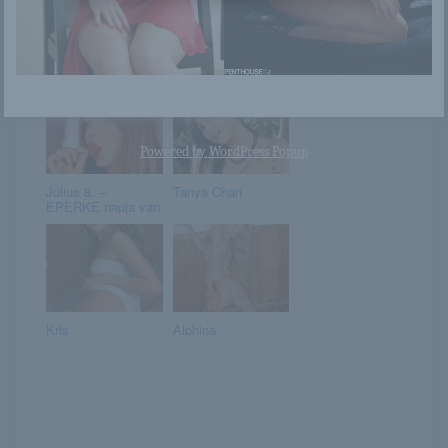
Melinda
Jessy
Powered by
WordPress Popup
Július 8. –
Tanya Chan
EPERKE napja van
Kris
Alphina