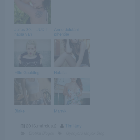
Július 30. – JUDIT
Anne délutáni
napja van
pihenője
Ellie Goulding
Natalia
Blake
Marryk
2016.március.2
Timilány
Erotika Blogok
Gyönyörű lányok Blog