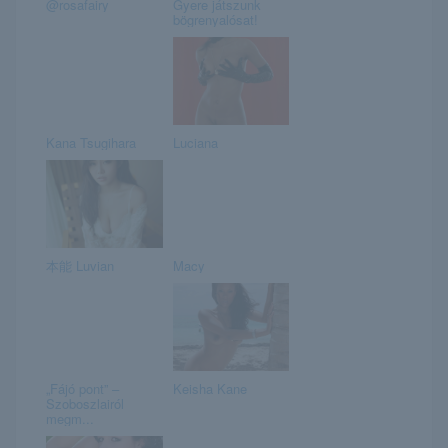
@rosafairy
Gyere játszunk
bögrenyalósat!
Kana Tsugihara
Luciana
本能 Luvian
Macy
„Fájó pont” –
Keisha Kane
Szoboszlairól
megm...