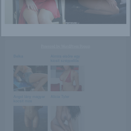
Chanell Heart
Barbara
Powered by
WordPress Popup
Belka
Almira elsőre egy
kicsit szégyellős
Angol lány magyar
Alicia Tyler
kocsit mos