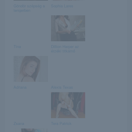
Göndör szépség a
Sophia Lares
tengerben
Tina
Dillion Harper az
érzéki titkárnő
Adriana
Alexis Texas
Zsana
Tera Patrick