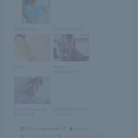
Marie Leone
Lena in the pool
Nansy
Amber a
konyhapulton
Szexi fehérneműs
ME!ME!ME!?AMV?
MILF szelfi
- Freakout
2015.szeptember.25
Gery04
Erotika Blogok
Fekete hajú lányok Blog