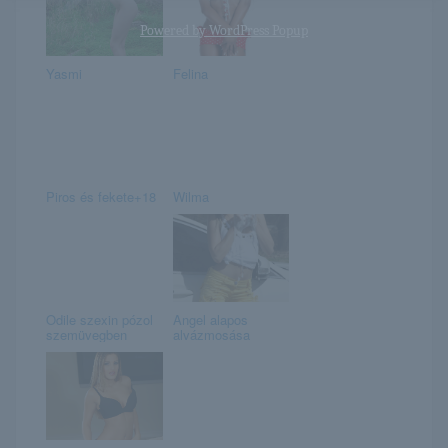
Powered by
WordPress Popup
Yasmi
Felina
Piros és fekete+18
Wilma
Odile szexin pózol
Angel alapos
szemüvegben
alvázmosása