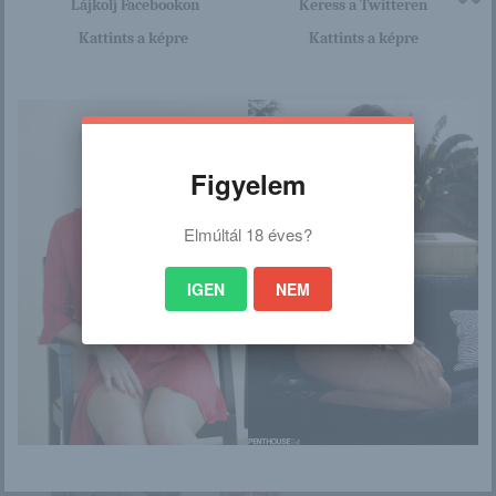
Lájkolj Facebookon
Keress a Twitteren
Kattints a képre
Kattints a képre
/
Ez is érdekelhet
Figyelem
Elmúltál 18 éves?
Mia Malkova
Boldog karácsonyt!
IGEN
NEM
Thailändische
Erna Ohara
Frauen: Flirten mit
Frauen aus Thail...