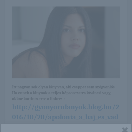
Itt nagyon sok olyan lány van, aki cseppet sem szégyenlős.
Ha ennek a lánynak a teljes képsorozatra kíváncsi vagy,
akkor kattints erre a linkre: -:-
http://gyonyorulanyok.blog.hu/2
016/10/20/apolonia_a_baj_es_vad
sag_kevereke