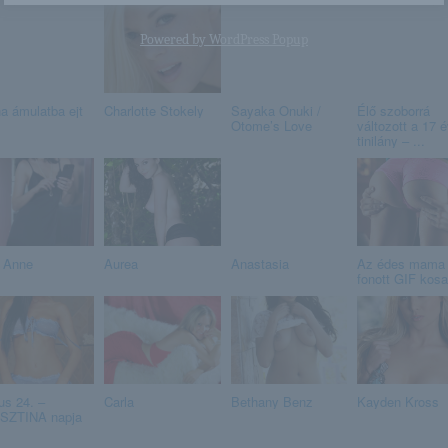
Powered by
WordPress Popup
na ámulatba ejt
Charlotte Stokely
Sayaka Onuki /
Élő szoborrá
Otome’s Love
változott a 17 
tinilány – ...
 Anne
Aurea
Anastasia
Az édes mama
fonott GIF kosa
us 24. –
Carla
Bethany Benz
Kayden Kross
SZTINA napja