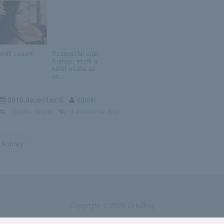
ovált csajok
Szoboszlai után
Kerkez: eszik a
kefét miatta az
os...
2015.december.6
admin
Erotika Blogok
Lámaszeme Blog
Aubrey
Copyright © 2026 GrlsBlog