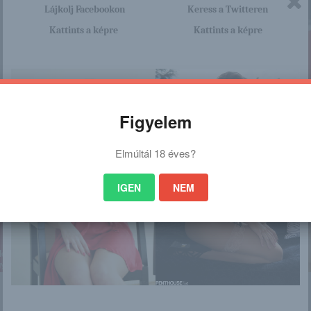
Lájkolj Facebookon
Keress a Twitteren
Kattints a képre
Kattints a képre
Figyelem
Elmúltál 18 éves?
nagyon sok olyan lány van, aki cseppet sem szégyenlős. Ha ennek a lánynak 
http://lamaszeme.blog.hu/2015/1
a linkre: -:-
IGEN
NEM
hozta_a_mikulas_d
 is érdekelhet