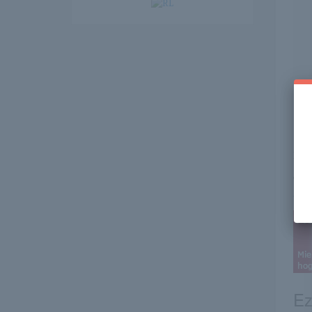
Itt 
erre 
t_
Ez