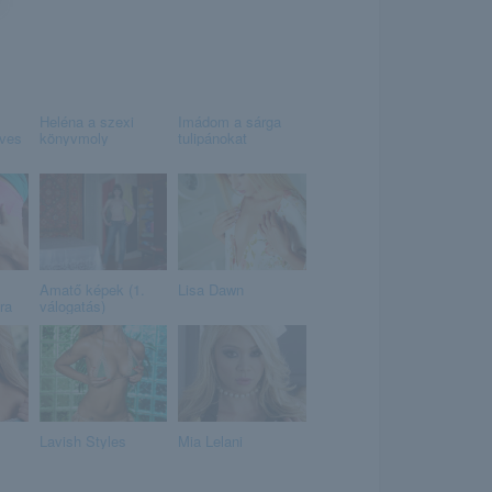
Heléna a szexi
Imádom a sárga
éves
könyvmoly
tulipánokat
Amatő képek (1.
Lisa Dawn
ra
válogatás)
Lavish Styles
Mia Lelani