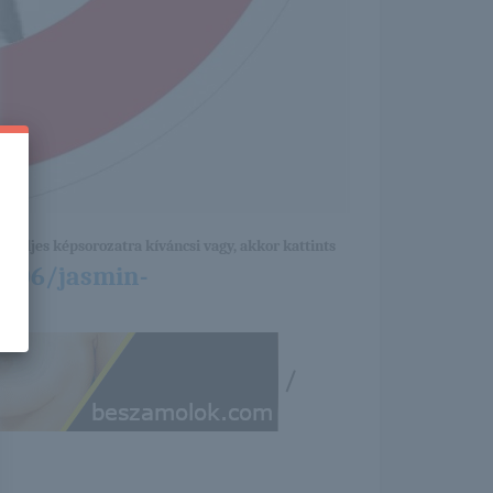
a teljes képsorozatra kíváncsi vagy, akkor kattints
2/06/jasmin-
/