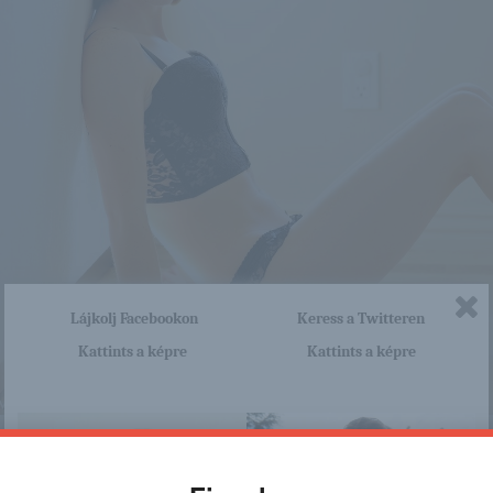
Lájkolj Facebookon
Keress a Twitteren
Kattints a képre
Kattints a képre
nagyon sok olyan lány van, aki cseppet sem szégyenlős. Ha ennek a lánynak 
http://gingergirls.blog.hu/2015/
a linkre: -:-