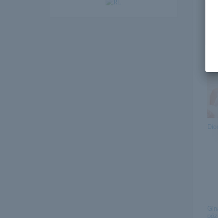
Ez
Dio
Gin
póz