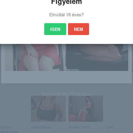
Figyelem
Elmúltál 18 éves?
IGEN
NEM
 is érdekelhet
nne Daniels
Amanda
Tiffany
Sienne
Powered by
WordPress Popup
a szexi
Viola Bailey
Amber Hahn
Lexi
okkal izgat