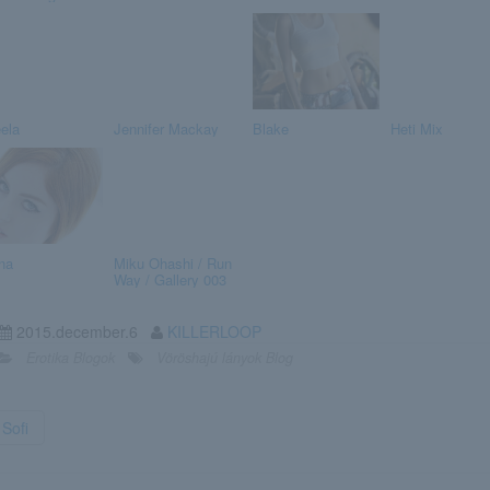
ela
Jennifer Mackay
Blake
Heti Mix
na
Miku Ohashi / Run
Way / Gallery 003
2015.december.6
KILLERLOOP
Erotika Blogok
Vöröshajú lányok Blog
Sofi