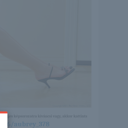
a teljes képsorozatra kíváncsi vagy, akkor kattints
12/06/aubrey_378