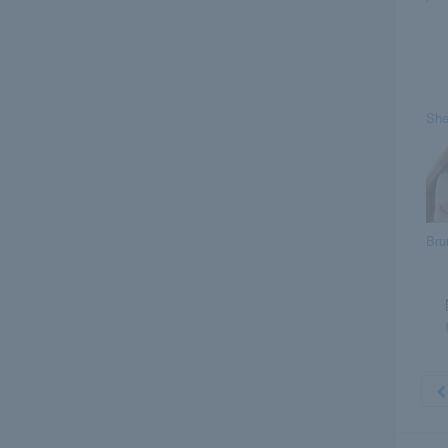
She
Bru