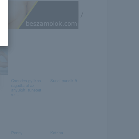
/
Csendes gyilkos
Sunci-puncik 8
ragadta el az
anyukát, tüneteit
sz...
Penny
Katrina