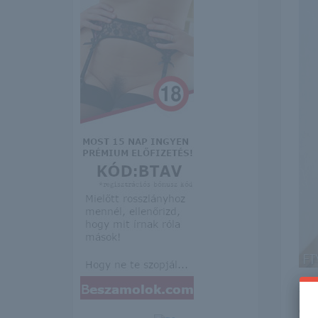
Itt 
erre 