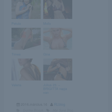
Petula
Molly
Timea
Gina
Valeria
Július 23. –
BRIGITTA napja
van
2016.március.16
RLblog
Erotika Blogok
Mai Suna Blog