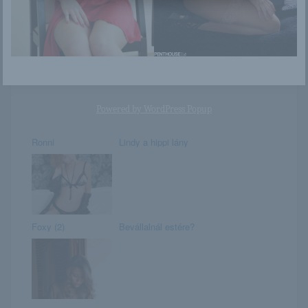
Uma
December 2. –
MELINDA napja
van
Powered by
WordPress Popup
Ronni
Lindy a hippi lány
Foxy (2)
Bevállalnál estére?