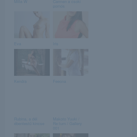
Milla W
Carmen a csoki
pornós
Eva
Iris
Kendra
Feeona
Rubina, a dél
Makoto Yuuki /
ébentestű kincse
Re:turn / Gallery
001