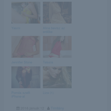
Yasmi
Alina bevisz az
erdőbe
Jennifer Stone
Taissia
Pornós szelfi
Liza (1)
iPhone-al
2016.január.12
Timilány