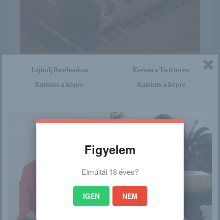
Lájkolj Facebookon
Keress a Twitteren
Itt nagyon sok olyan lány van, aki cseppet sem szégyenlős.
Kattints a képre
Kattints a képre
Ha ennek a lánynak a teljes képsorozatra kíváncsi vagy,
akkor kattints erre a linkre: -:-
http://gyonyorulanyok.blog.hu/2
016/01/12/sade_mare_es_a_mezte
len_joga
Figyelem
Elmúltál 18 éves?
/
IGEN
NEM
Ez is érdekelhet