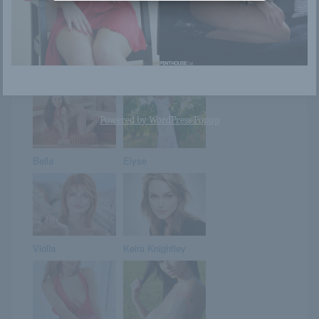
Ivy Sherwood
Bea
Powered by
WordPress Popup
Bella
Elyse
Violla
Keira Knightley