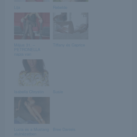
Lija
Rebelde
Május 31. –
Tiffany és Caprice
PETRONELLA
napja van
Isabella Chrystin
Susie
Lucia és a Mustang
Bree Daniels
alulnézetben