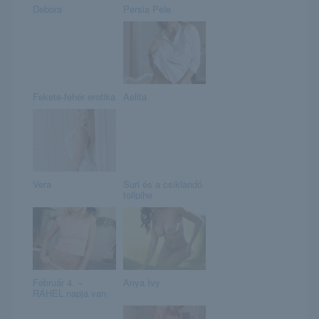
Debora
Persia Pele
Fekete-fehér erotika
Aelita
Vera
Suri és a csiklandó
tollpihe
Február 4. –
Anya Ivy
RÁHEL napja van