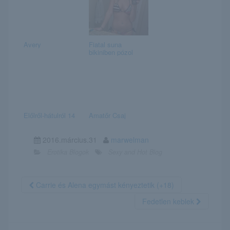
Avery
Fiatal suna
bikiniben pózol
Előlről-hátulról 14
Amatőr Csaj
2016.március.31
marwelman
Erotika Blogok
Sexy and Hot Blog
Carrie és Alena egymást kényeztetik (+18)
Fedetlen keblek