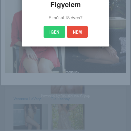
Figyelem
Elmúltál 18 éves?
Codi Bryant
Csaj válogatás
IGEN
NEM
Suzanna
苏迪 Su Di
Powered by
WordPress Popup
Veronica LaVery
Gia Lashay