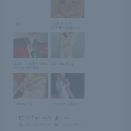
Kami
Február 5. –
INGRID napja van
Szőrme és Ferrari a
Danielle Riley
mélygarázsban
Celesta (1)
Jessie A 5. rész
2017.május.31
Naked
Erotika Blogok
Naked Blog