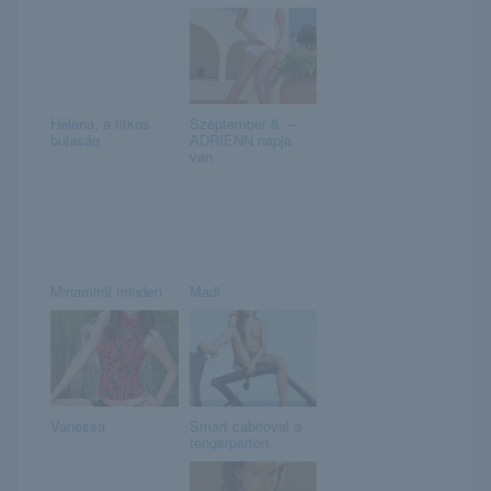
Helena, a titkos
Szeptember 8. –
bujaság
ADRIENN napja
van
Minamiról minden
Madi
Vanessa
Smart cabrioval a
tengerparton