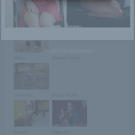
Jezabel Vessir
Shenila
Powered by
WordPress Popup
Magen
Michaela Isizzu
Davon Kim
Elölről, hátulról
Gana A
Katya AC