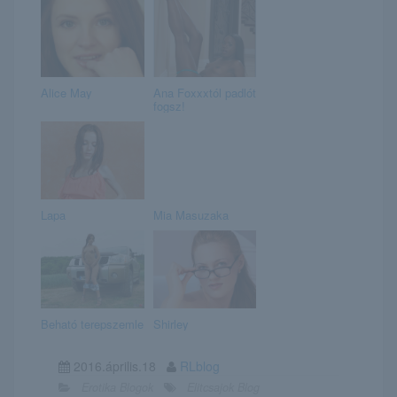
Alice May
Ana Foxxxtól padlót
fogsz!
Lapa
Mia Masuzaka
Beható terepszemle
Shirley
2016.április.18
RLblog
Erotika Blogok
Elitcsajok Blog