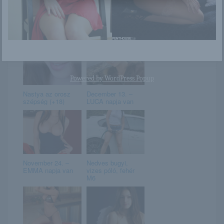
Alyssa Divine
Siena egy szirén
Powered by
WordPress Popup
Nastya az orosz
December 13. –
szépség (+18)
LUCA napja van
November 24. –
Nedves bugyi,
EMMA napja van
vizes póló, fehér
M6