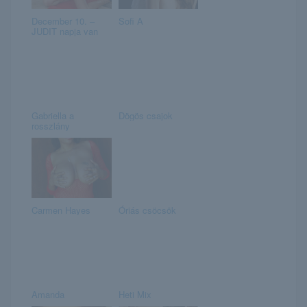
December 10. –
Sofi A
JUDIT napja van
Gabriella a
Dögös csajok
rosszlány
Carmen Hayes
Óriás csöcsök
Amanda
Heti Mix