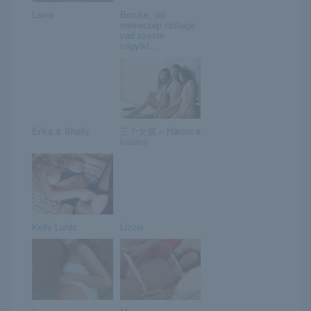
Laina
Brooke, dél
meseszép csillaga
vad szexre
vágyik!...
Erika & Shelly
三个女孩 – Három a
kislány
Kelly Lords
Lizzie