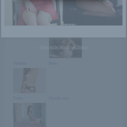
Lacey Duvalle a
Marry Queen
fürdőszobában – 2.
rész
Powered by
WordPress Popup
Rafaella
Beau
Freya
Pornós csaj