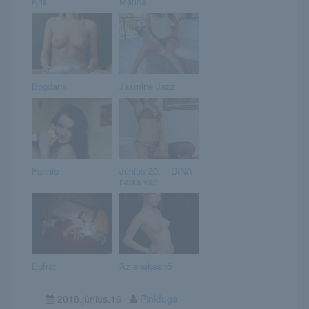
Kris
Marina
Bogdana
Jasmine Jazz
Fannie
Június 20. – DINA
napja van
Eufrat
Az énekesnő
2018.június.16
Pinkfuga