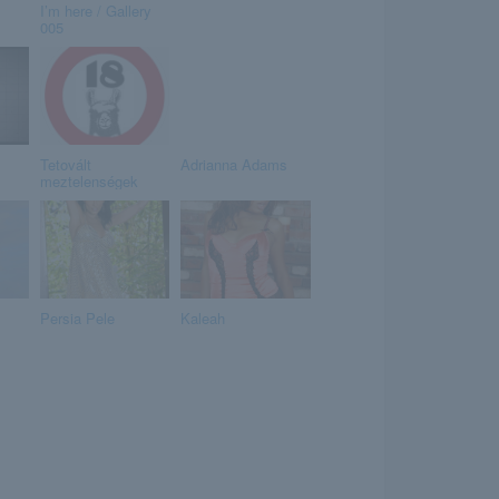
I’m here / Gallery
005
Tetovált
Adrianna Adams
meztelenségek
Persia Pele
Kaleah