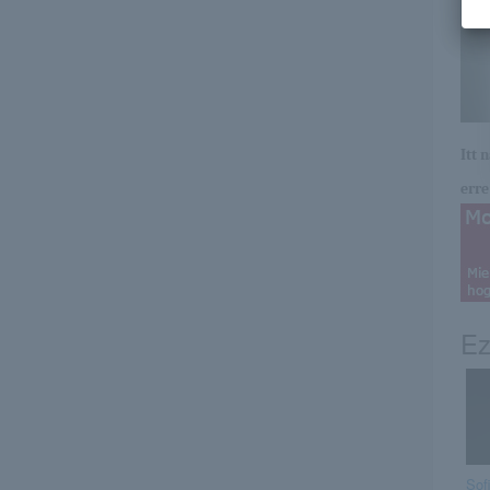
Itt 
erre 
Ez
Sof