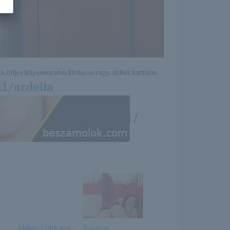
a teljes képsorozatra kíváncsi vagy, akkor kattints
1/ardella
/
Masami Ichikawa /
Suzanna