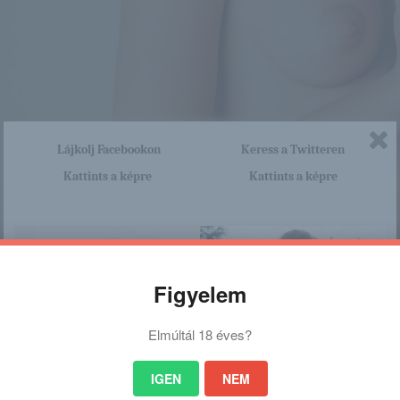
Lájkolj Facebookon
Keress a Twitteren
Kattints a képre
Kattints a képre
Figyelem
Elmúltál 18 éves?
IGEN
NEM