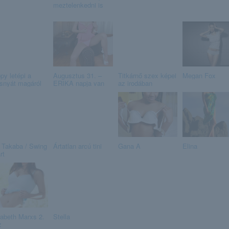
meztelenkedni is
py letépi a
Augusztus 31. –
Titkárnő szex képei
Megan Fox
isnyát magáról
ERIKA napja van
az irodában
 Takaba / Swing
Ártatlan arcú tini
Gana A
Elina
rt
zabeth Marxs 2.
Stella
z