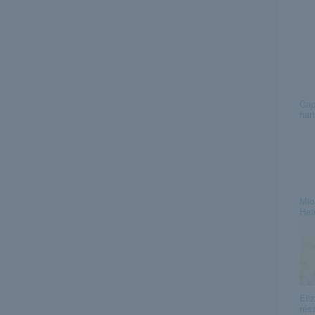
Cap
har
Mio
Hea
Eli
rés