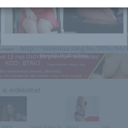
nagyon sok olyan lány van, aki cseppet sem szégyenlős. Ha ennek a lánynak 
http://maisuna.blog.hu/2016/04/1
a linkre: -:-
Powered by
WordPress Popup
 is érdekelhet
i Shane
Imádok olvasni, de
Gana A
Lana