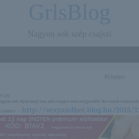
GrlsBlog
Nagyon sok szép csajszi
Kristen
nagyon sok olyan lány van, aki cseppet sem szégyenlős. Ha ennek a lánynak 
http://sexyandhot.blog.hu/2015/1
a linkre: -:-