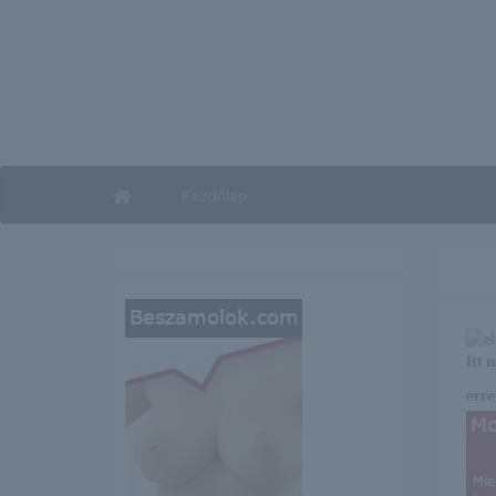
Kezdőlap
Itt 
erre 