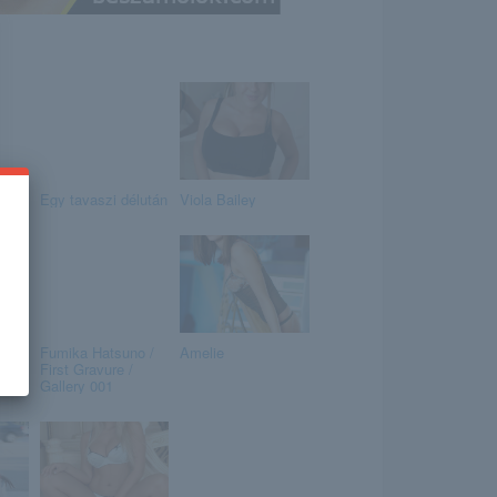
Egy tavaszi délután
Viola Bailey
Fumika Hatsuno /
Amelie
First Gravure /
Gallery 001