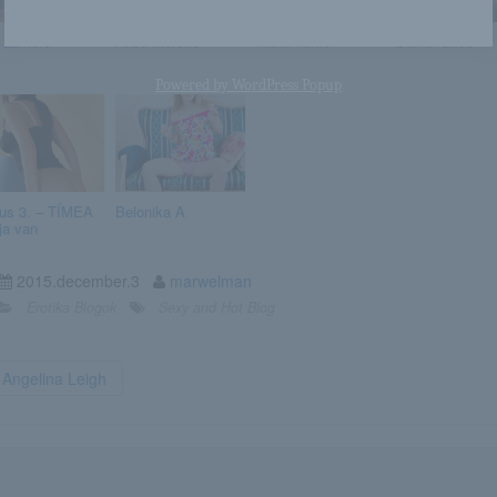
 Lamore
Alise Moreno
Kana Yume
Bambi Bliss
Powered by
WordPress Popup
us 3. – TÍMEA
Belonika A
ja van
2015.december.3
marwelman
Erotika Blogok
Sexy and Hot Blog
Angelina Leigh