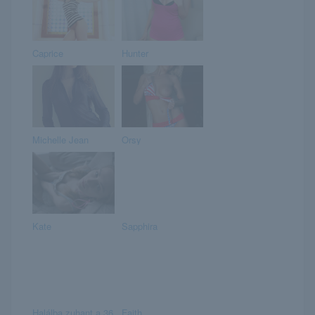
Caprice
Hunter
Michelle Jean
Orsy
Kate
Sapphira
Halálba zuhant a 36
Faith