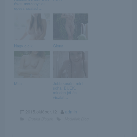
éves asszony: az
egész család ...
Nagy cicik
Gloria
Mira
Jobb későn, mint
soha: BÚÉK,
minden jót és
viszlát...
2015.október.12
admin
Erotika Blogok
Modellek Blog