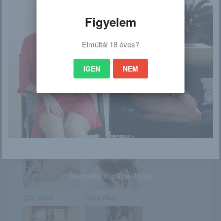
Porschéban
Samantha
mosolyogva illik
vetkőzni
Figyelem
Elmúltál 18 éves?
IGEN
NEM
Melody
Karin
Calypso
Kerstin
Powered by
WordPress Popup
思淇 Sukiii
Gigie Chui