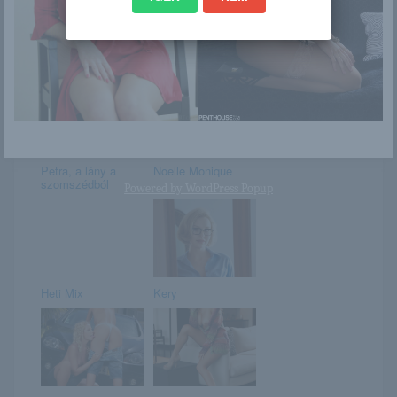
Jess
Julie Kay
Petra, a lány a
Noelle Monique
szomszédból
Powered by
WordPress Popup
Heti Mix
Kery