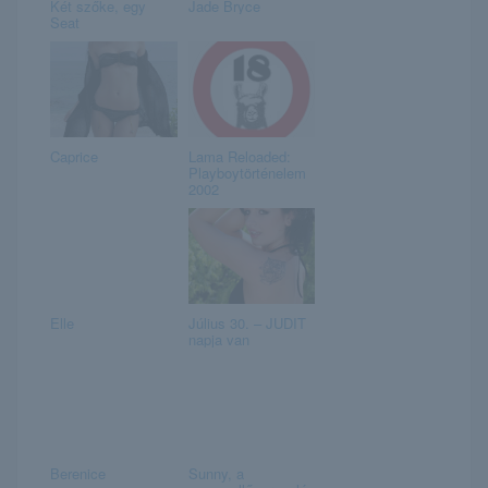
Két szőke, egy
Jade Bryce
Seat
Caprice
Lama Reloaded:
Playboytörténelem
2002
Elle
Július 30. – JUDIT
napja van
Berenice
Sunny, a