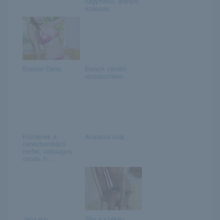
nagymellű, aranyló
szépség
Sophier Deng
Barack vibráló
rózsaszínben
Küzdenek a
Avataros csaj
nehézbombázó
mellei: valóságos
csoda, h...
Jana egy
Shy a széken