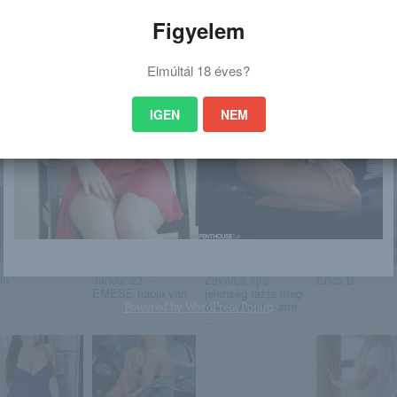
tp://amellbimboorok.blog.hu/2015/04/03
Figyelem
el_mindenet_kitarja
Elmúltál 18 éves?
IGEN
NEM
 is érdekelhet
in
Január 23. –
Zavarba ejtő
Erica B
EMESE napja van
jelenség rázta meg
a környéket – ami
Powered by
WordPress Popup
...