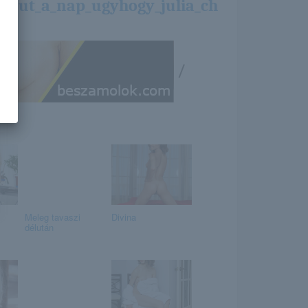
/sut_a_nap_ugyhogy_julia_ch
/
Meleg tavaszi
Divina
délután