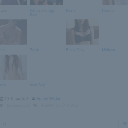
 Lee
Két szőke, egy
Rosie
Feeona
Seat
rina
Paula
Emily Grey
Melissa
ica
Ayla Sky
2015.április.3
Honey Wilder
Erotika Blogok
A Mellbimbó Örök Blog
Lia
Sü