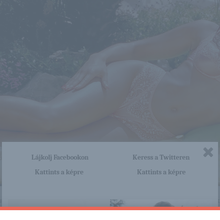
Lájkolj Facebookon
Keress a Twitteren
Kattints a képre
Kattints a képre
nagyon sok olyan lány van, aki cseppet sem szégyenlős. Ha ennek a lánynak 
a linkre: -:-