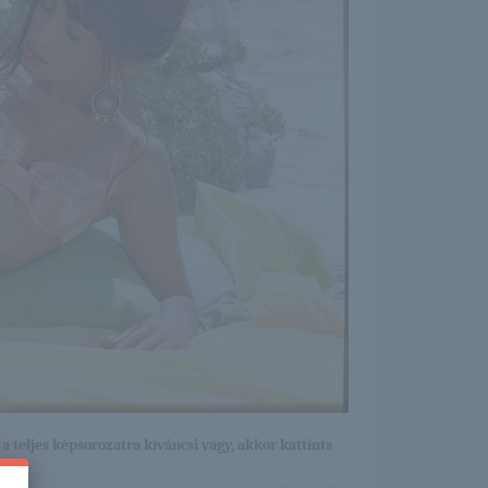
a teljes képsorozatra kíváncsi vagy, akkor kattints