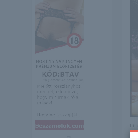
Itt 
erre 