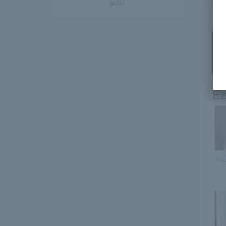
ht
an
Ez
Aisl