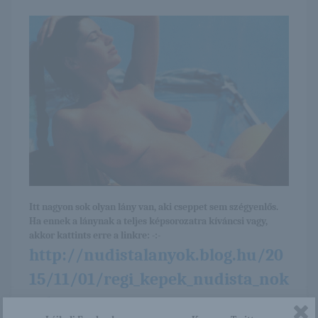
Itt nagyon sok olyan lány van, aki cseppet sem szégyenlős.
Ha ennek a lánynak a teljes képsorozatra kíváncsi vagy,
akkor kattints erre a linkre: -:-
http://nudistalanyok.blog.hu/20
15/11/01/regi_kepek_nudista_nok
rol