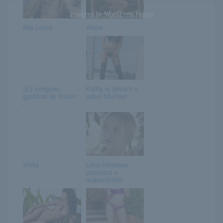
Powered by
WordPress Popup
Mia Lelani
Alena
„Ez szégyen,
Kathy is üdvözli a
gyalázat és árulás”
paksi bővítést
̵...
Violla
Léna tökéletes
popsijára a
legbüszkébb