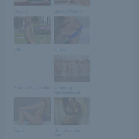
Paulina
Lauren O’Conner
Elena
Csücsöri
Fekete-fehér erotika
Csoportos
meztelenkedés
Xena
Timi a hosztesz
lány