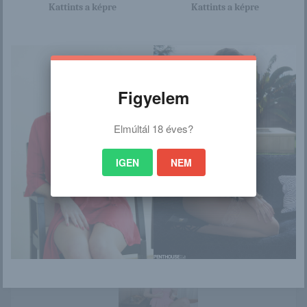
Kattints a képre
Kattints a képre
/
Ez is érdekelhet
Figyelem
Elmúltál 18 éves?
Lola Pearl
Vörös haj, pink
gumimatrac
IGEN
NEM
Aische Pervers –
„Jól nézel ki,
Kostenlose
fogytál?” – Tolva...
Nacktbilder,
Pornos, I...