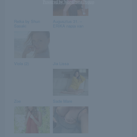
Powered by
WordPress Popup
Reika by Shun
Augusztus 31. –
Sasaki
ERIKA napja van
Viola (2)
Jia Lissa
Zoe
Sade Mare