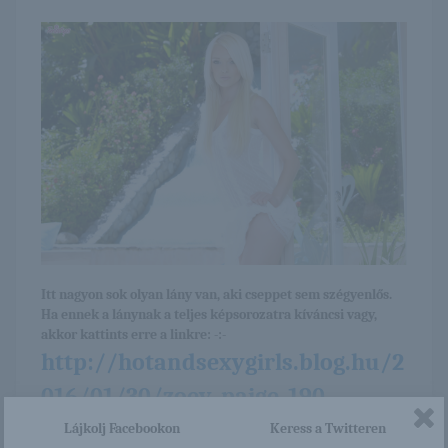
Itt nagyon sok olyan lány van, aki cseppet sem szégyenlős.
Ha ennek a lánynak a teljes képsorozatra kíváncsi vagy,
akkor kattints erre a linkre: -:-
http://hotandsexygirls.blog.hu/2
016/01/30/zoey_paige_190
Lájkolj Facebookon
Keress a Twitteren