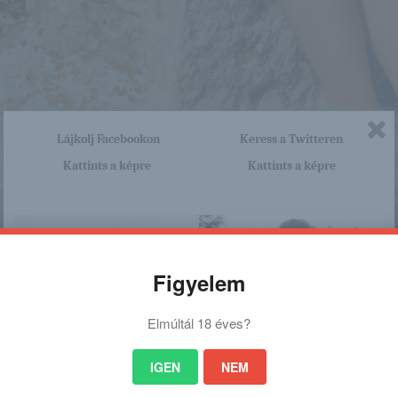
Lájkolj Facebookon
Keress a Twitteren
Kattints a képre
Kattints a képre
Figyelem
Elmúltál 18 éves?
IGEN
NEM