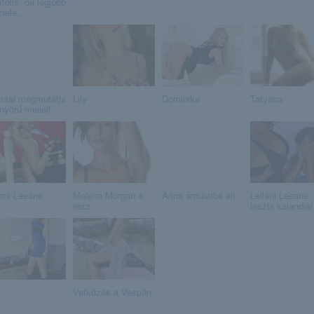
tolni, de legjobb
tele...
ntal megmutatja
Lily
Dominika
Tatyana
nyörű melleit
lani Leeane
Malena Morgan 4.
Arina ámulatba ejt
Leilani Leeane
rész
leszbi kalandjai
Vetkőzés a Vespán