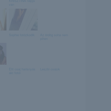
KRISZTINA napja
van
Sophie fotózkodik
Az ördög soha nem
pihen
Elit csaj harisnyás
Leszbi csajok
akt fotói