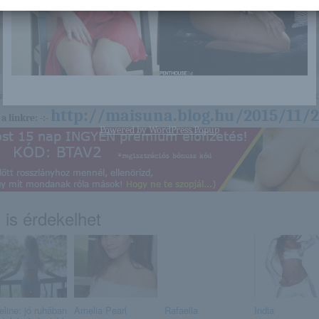
nagyon sok olyan lány van, aki cseppet sem szégyenlős. Ha ennek a lánynak 
http://maisuna.blog.hu/2015/11/
a linkre: -:-
Powered by
WordPress Popup
 is érdekelhet
eline: jó ruhában
Amelia Pearl
Rafaella
India