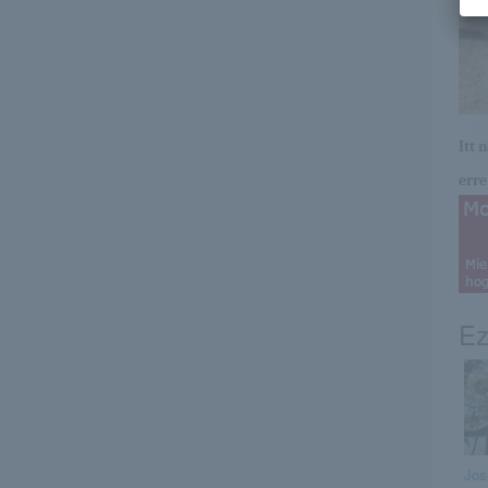
Itt 
erre 
Ez
Jos