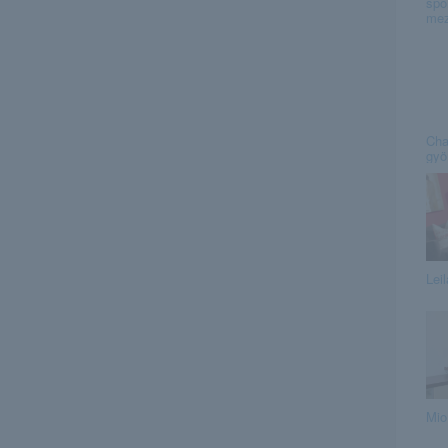
spor
mez
Cha
gyö
Lei
Mio