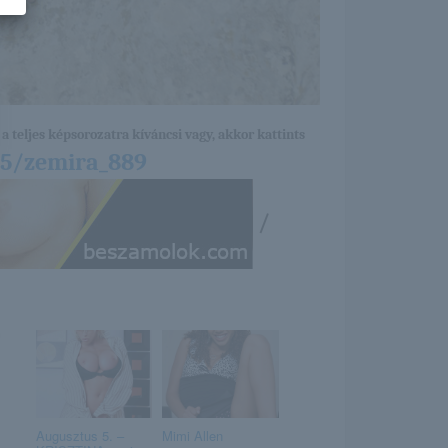
a teljes képsorozatra kíváncsi vagy, akkor kattints
25/zemira_889
/
Augusztus 5. –
Mimi Allen