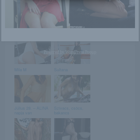
Stefanie
Mia a medencében
vízzel kényezteti
magát
Powered by
WordPress Popup
Mila M
Sultana
Július 28. – ALINA
Szivacs, csöcs,
napja van
bakancs