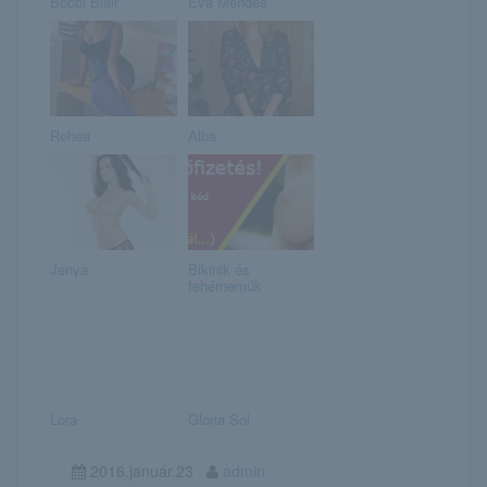
Bobbi Blair
Eva Mendes
Rehea
Alba
Jenya
Bikinik és
fehérneműk
Lora
Gloria Sol
2016.január.23
admin