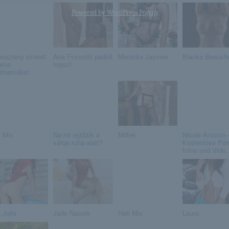
Powered by
WordPress Popup
osszlány szereti
Ana Foxxxtól padlót
Monicka Jaymes
Bianka Beauc
arna
fogsz!
érneműket
i Mix
Na mi rejtőzik a
Milfek
Nicole Aniston 
sárga ruha alatt?
Kostenlose Por
Infos und Vide..
 Jolie
Jade Nacole
Heti Mix
Laura