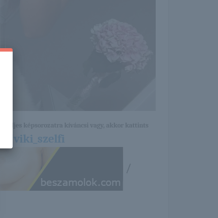
a teljes képsorozatra kíváncsi vagy, akkor kattints
0/viki_szelfi
/