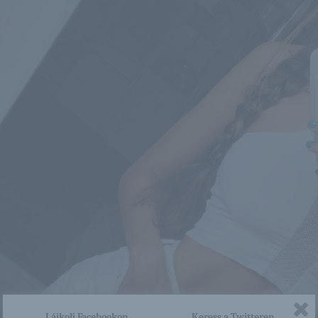
Lájkolj Facebookon
Keress a Twitteren