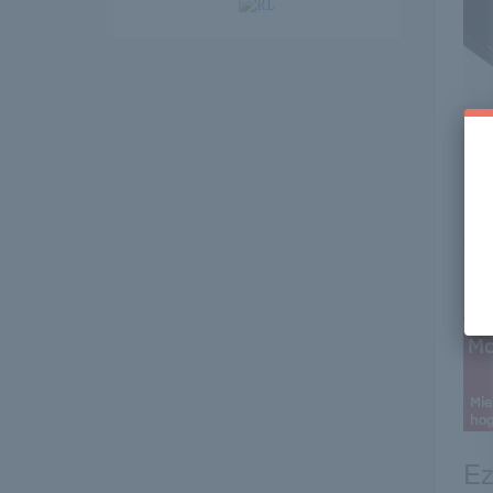
Itt 
erre 
Ez