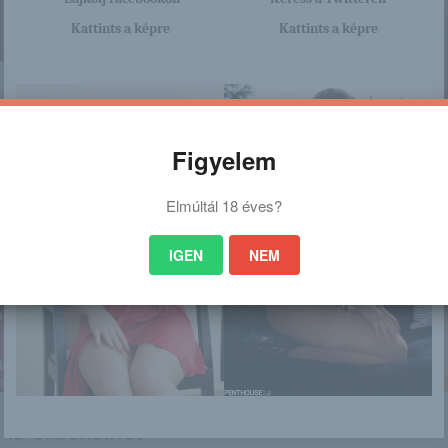
Kattints a képre
Kattints a képre
Figyelem
Elmúltál 18 éves?
IGEN
NEM
nagyon sok olyan lány van, aki cseppet sem szégyenlős. Ha ennek a lánynak 
http://selfshots.blog.hu/2016/12/2
a linkre: -:-
 is érdekelhet