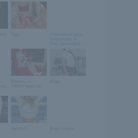
hamp
Tess
A következő pápa
horoszkópja: a
híres asztrológus ...
–
Március 11. –
Moka
nos,
TÍMEA napja van
.
Natalia E
Bugyi mustra