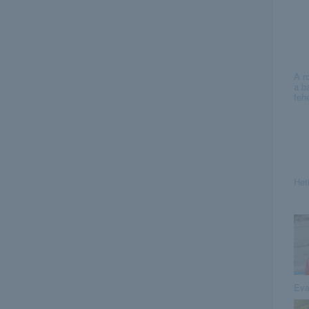
A r
a b
feh
Het
Eva