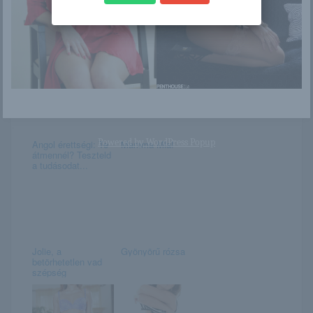
Kei Megumi
Kendra csodálatos
melleivel hódít
Powered by
WordPress Popup
Angol érettségi: Te
Mamma Mia!
átmennél? Teszteld
a tudásodat...
Jolie, a
Gyönyörű rózsa
betörhetetlen vad
szépség