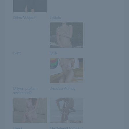
Dana Vespoli
Leticía
Ivett
Lina
Milyen pózban
Jessica Ashley
szeretnéd?
Beau
Meztelenül tornázni