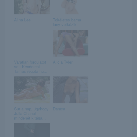
Alina Lee
Tökéletes barna
lány vetkőzik
Váratlan fordulatot
Alicia Tyler
vett Kenderesi
Tamás régóta hú...
Süt a nap, úgyhogy
Danica
Julia Chanel
mindenét kitárja...