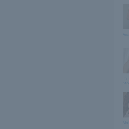
Asa
Júl
nap
Mol