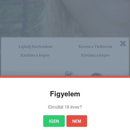
Lájkolj Facebookon
Keress a Twitteren
Kattints a képre
Kattints a képre
Figyelem
Elmúltál 18 éves?
IGEN
NEM