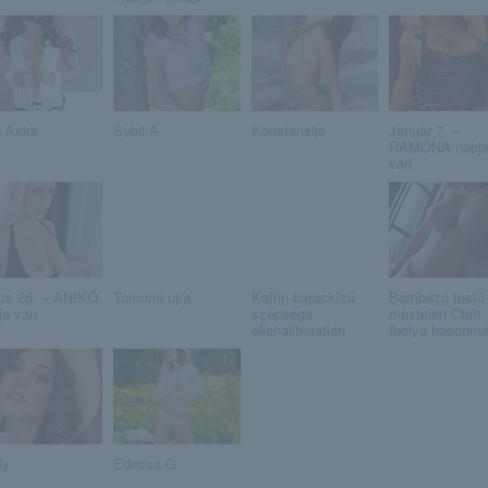
 Akira
Sybil A
Konstansija
Január 7. –
RAMÓNA napj
van
ius 26. – ANIKÓ
Tomomi újra
Katrin barackízű
Bombázó testű
ja van
szépsége
meztelen Oláh
ellenállhatatlan
Ibolya hasonm
ly
Edessa G