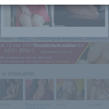
nagyon sok olyan lány van, aki cseppet sem szégyenlős. Ha ennek a lánynak 
http://elitcsajok.blog.hu/2016/04
a linkre: -:-
Powered by
WordPress Popup
 is érdekelhet
ita Lee
Magyar csöcsivel
Sarika
Lucy Heart
induljon a nap