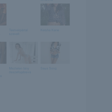
Testvérpárral
Keisha Kane
a
szexelt
Meztelen lány
Saya Song
összefogdosva
ás