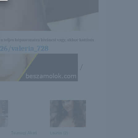
a teljes képsorozatra kíváncsi vagy, akkor kattints
/26/valeria_728
/
Tsumugi Akari
Lauren (2)