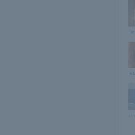
Kat
Hei
Jan