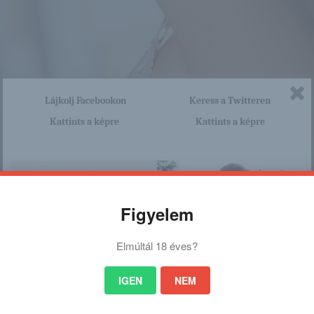
Lájkolj Facebookon
Keress a Twitteren
Kattints a képre
Kattints a képre
Figyelem
Elmúltál 18 éves?
IGEN
NEM