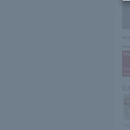
Itt 
erre 
Ez
Ang