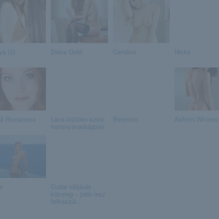
ya (2)
Daisy Gold
Candice
Nicky
di Romanova
Lana őrjítően szexi
Berenice
Ashton Winters
harisnyanadrágban
e
Cudar időjárás
közeleg – jobb lesz
felkészül...