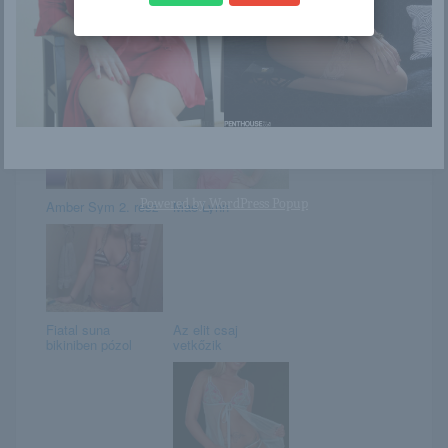
Viki a rosszlány
MILF és a Bangle
7-es
Powered by
WordPress Popup
Amber Sym 2. rész
Mae Lynn
Fiatal suna
Az elit csaj
bikiniben pózol
vetkőzik