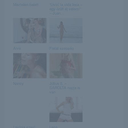
Meztelen balett
“Livin’ la vida loca –
egy őrült éj velem!”
– Juan...
Anre
Fiatal szépség
Nancy
Július 5. –
SAROLTA napja is
van
Lavínia szexi
Lena