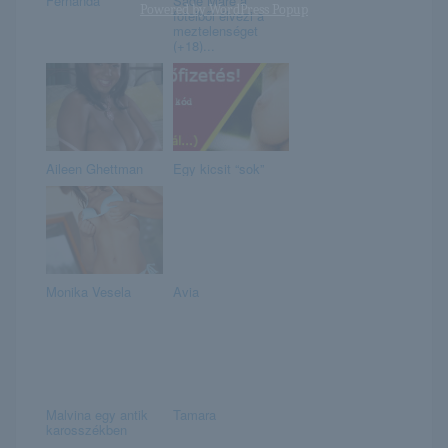
Fernanda
Sade Mare a
Powered by
WordPress Popup
fotelből élvezi a
meztelenséget
(+18)...
Aileen Ghettman
Egy kicsit “sok”
Monika Vesela
Avia
Malvina egy antik
Tamara
karosszékben