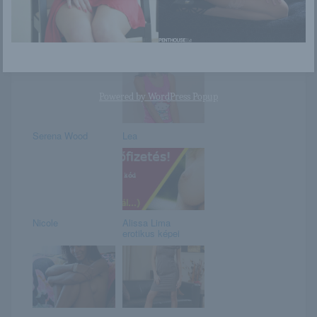
Flora
Olivian
Powered by
WordPress Popup
Serena Wood
Lea
Nicole
Alissa Lima
erotikus képei