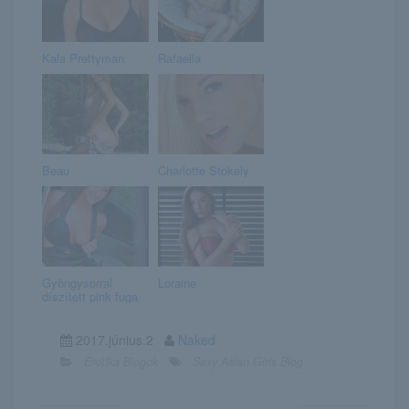
Kala Prettyman
Rafaella
Beau
Charlotte Stokely
Gyöngysorral
Loraine
díszített pink fuga
2017.június.2
Naked
Erotika Blogok
Sexy Asian Girls Blog