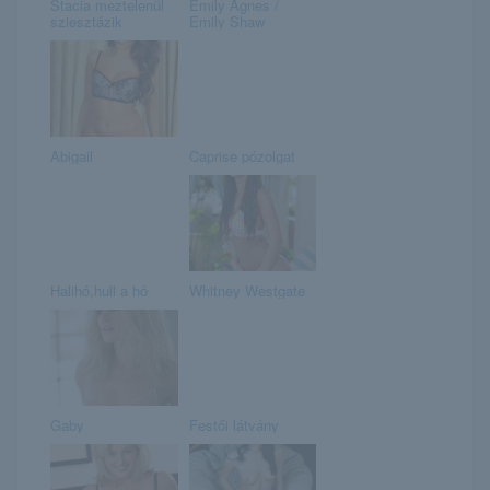
Stacia meztelenül
Emily Agnes /
sziesztázik
Emily Shaw
Abigail
Caprise pózolgat
Halihó,hull a hó
Whitney Westgate
Gaby
Festői látvány