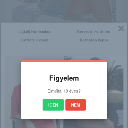
Lájkolj Facebookon
Keress a Twitteren
Kattints a képre
Kattints a képre
Itt nagyon sok olyan lány van, aki cseppet sem szégyenlős.
Ha ennek a lánynak a teljes képsorozatra kíváncsi vagy,
akkor kattints erre a linkre: -:-
http://asian.blog.hu/2017/06/02
/tracey_ly
Figyelem
Elmúltál 18 éves?
/
IGEN
NEM
Ez is érdekelhet