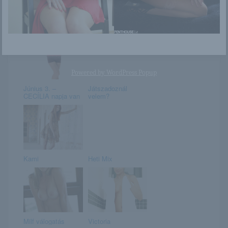
Cali
Jasmine Jazz
Powered by
WordPress Popup
Június 3. –
Játszadoznál
CECÍLIA napja van
velem?
Kami
Heti Mix
Milf válogatás
Victoria