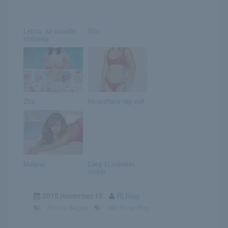
Letitia, az odaadó
Elin
szépség
Zita
Nyuszilány rég volt
Malena
Lucy Li méretes
cickói
2015.november.15
RLblog
Erotika Blogok
Mai Suna Blog