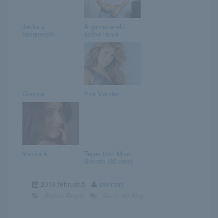
Jakka a
A gumiszerelő
búzamezőn
szőke lánya
Georgia
Eva Mendes
Yanika A
Teljes film: Mion
Sonoda (82 perc)
2016.február.5
sexinart
Erotika Blogok
Sex in Art Blog