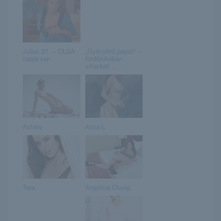
Július 27. – OLGA
„Gyönyörű popsi!” –
napja van
fürdőruhában
villantott ...
Ashley
Alisa L
Tara
Angelina Chung