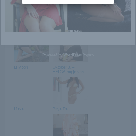
Milla
Harumi Tachibana /
First Gravure /
Gallery 001
Powered by
WordPress Popup
Li Moon
Október 3. –
HELGA napja van
Maxa
Priya Rai