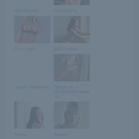
Mion Sonoda
Cassie Laine
Priya Luetto
蔻蔻 Koukou
Lányok forradalma
Február 19. –
ZSUZSANNA napja
van
Solana
Scarlett