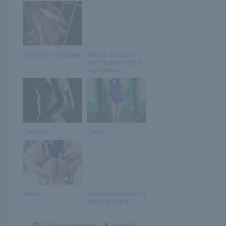
Meztelen feleségek
Marina és Lola –
nem tudnak betelni
egymással
Cannelle
Olwen
Aislin
Amerikai pornósztár
erotikus képei
2016.november.5
Aram92