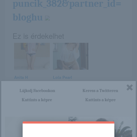
puncik_382&partner_id=
bloghu
Ez is érdekelhet
Anita H
Lola Pearl
Lájkolj Facebookon
Keress a Twitteren
Kattints a képre
Kattints a képre
China Matsuoka /
Heti Mix
Gifted / Gallery
001