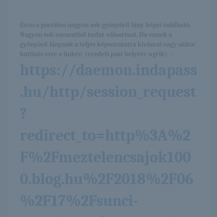
Ezen a portálon nagyon sok gyönyörű lány képei található.
Nagyon sok sorozatból tudsz választani. Ha ennek a
gyönyörű lánynak a teljes képsorozatra kíváncsi vagy akkor
kattints erre a linkre: (eredeti post helyére ugrik) -:-
https://daemon.indapass
.hu/http/session_request
?
redirect_to=http%3A%2
F%2Fmeztelencsajok100
0.blog.hu%2F2018%2F06
%2F17%2Fsunci-